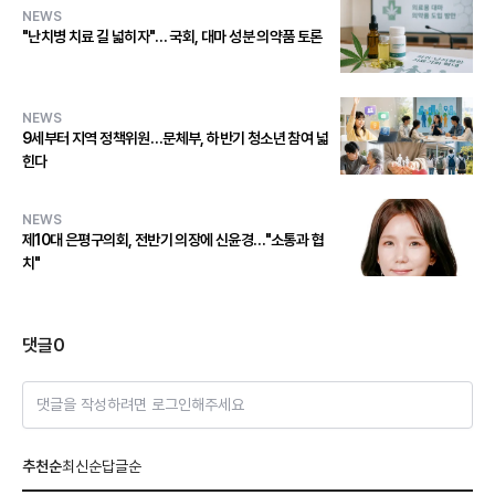
NEWS
"난치병 치료 길 넓히자"… 국회, 대마 성분 의약품 토론
NEWS
9세부터 지역 정책위원…문체부, 하반기 청소년 참여 넓
힌다
NEWS
제10대 은평구의회, 전반기 의장에 신윤경…"소통과 협
치"
댓글
0
댓글을 작성하려면 로그인해주세요
추천순
최신순
답글순