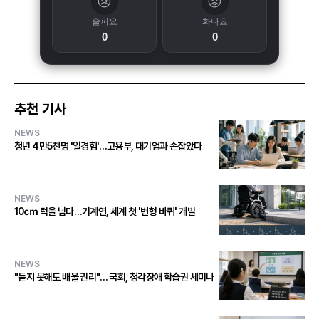
😢
😡
슬퍼요
화나요
0
0
추천 기사
NEWS
청년 4만5천명 '일경험'…고용부, 대기업과 손잡았다
NEWS
10㎝ 턱을 넘다…기계연, 세계 첫 '변형 바퀴' 개발
NEWS
"듣지 못해도 배울 권리"… 국회, 청각장애 학습권 세미나