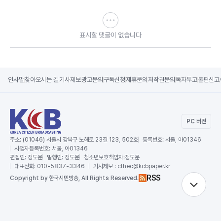
표시할 댓글이 없습니다
인사말
찾아오시는 길
기사제보
광고문의
구독신청
제휴문의
저작권문의
독자투고
불편신고
PC 버전
주소:
(01046) 서울시 강북구 노해로 23길 123, 502호
등록번호:
서울, 아01346
사업자등록번호:
서울, 아01346
편집인:
정도운
발행인:
정도운
청소년보호책임자:
정도운
대표전화:
010-5837-3346 ｜ 기사제보 : cthec@kcbpaper.kr
RSS
Copy
right by 한국시민방송,
All Rights Reserved.