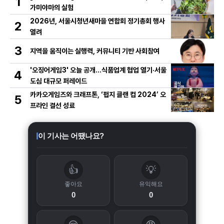
1
가미야마의 실험
2026년, 서울시청년새마을 연합회 정기총회 행사
2
열려
3
지역을 움직이는 실행력, 커뮤니티 기반 사회참여
'오징어게임3' 오늘 공개…식품업계 협업 열기·서울
4
도심 대규모 퍼레이드
카카오게임즈와 크래프톤, ‘펍지 클랜 컵 2024’ 오
5
프라인 결선 성료
이 기사는 어땠나요?
👍
💡
좋아요
유익해요
0
0