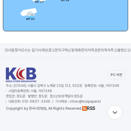
여수
28
°
목포
29
°
제주
28
°
인사말
찾아오시는 길
기사제보
광고문의
구독신청
제휴문의
저작권문의
독자투고
불편신고
PC 버전
주소:
(01046) 서울시 강북구 노해로 23길 123, 502호
등록번호:
서울, 아01346
사업자등록번호:
서울, 아01346
편집인:
정도운
발행인:
정도운
청소년보호책임자:
정도운
대표전화:
010-5837-3346 ｜ 기사제보 : cthec@kcbpaper.kr
RSS
Copy
right by 한국시민방송,
All Rights Reserved.