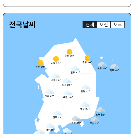
전국날씨
현재
오전
오후
춘천
26
°
강릉
26
°
서울
29
°
인천
29
°
울릉
25
°
독도
26
°
원주
27
°
수원
28
°
인천
28
°
안동
26
°
세종
27
°
대전
28
°
대구
27
°
울산
26
°
전주
28
°
창원
28
°
부산
27
°
광주
30
°