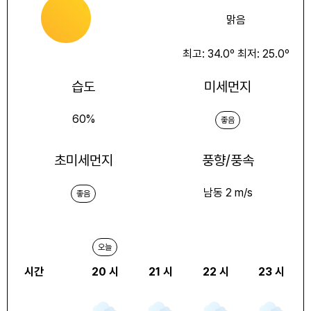
맑음
최고:
34.0
º 최저:
25.0
º
습도
미세먼지
60
%
좋음
초미세먼지
풍향/풍속
남동 2 m/s
좋음
오늘
시간
20
시
21
시
22
시
23
시