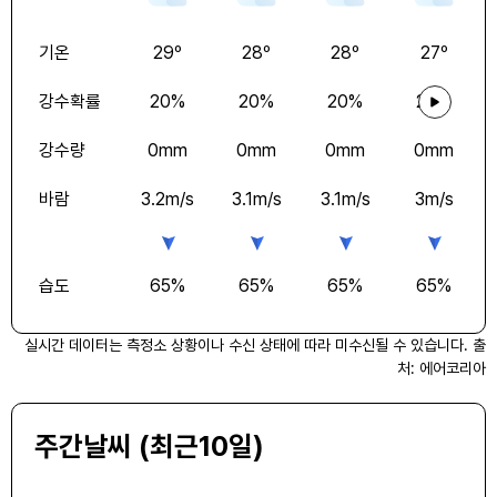
기온
29
º
28
º
28
º
27
º
강수확률
20
%
20
%
20
%
20
%
강수량
0
mm
0
mm
0
mm
0
mm
바람
3.2
m/s
3.1
m/s
3.1
m/s
3
m/s
습도
65
%
65
%
65
%
65
%
실시간 데이터는 측정소 상황이나 수신 상태에 따라 미수신될 수 있습니다. 출
처: 에어코리아
주간날씨 (최근10일)