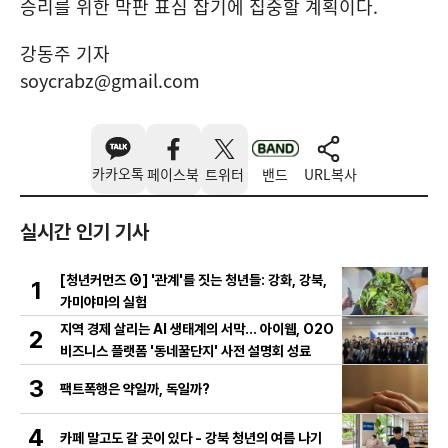
승리를 위한 막판 표심 잡기에 집중할 계획이다.
강동주 기자
soycrabz@gmail.com
카카오톡
페이스북
트위터
밴드
URL복사
실시간 인기 기사
[청년커먼즈 ④] '관계'를 짓는 청년들: 강화, 강북,
1
가미야마의 실험
지역 경제 살리는 AI 생태계의 서막... 아이웹, O2O
2
비즈니스 플랫폼 '동네꿀단지' 사전 설명회 성료
3
팩트폭행은 약일까, 독일까?
4
카페 말고도 갈 곳이 있다 - 강북 청년의 여름 나기