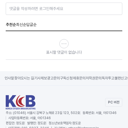
댓글을 작성하려면 로그인해주세요
추천순
최신순
답글순
표시할 댓글이 없습니다
인사말
찾아오시는 길
기사제보
광고문의
구독신청
제휴문의
저작권문의
독자투고
불편신고
PC 버전
주소:
(01046) 서울시 강북구 노해로 23길 123, 502호
등록번호:
서울, 아01346
사업자등록번호:
서울, 아01346
편집인:
정도운
발행인:
정도운
청소년보호책임자:
정도운