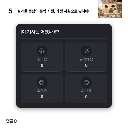
5
결과물 중심의 문학 지원, 과정 지원으로 넓혀야
이 기사는 어땠나요?
👍
💡
좋아요
유익해요
0
0
😢
😡
슬퍼요
화나요
0
0
댓글
0