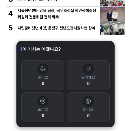
서울청년센터 강북 팀장, 국무조정실 청년정책조정
4
위원회 전문위원 전격 위촉
5
자립준비청년 4명, 은평구 청년도전지원사업 참여
이 기사는 어땠나요?
👍
💡
좋아요
유익해요
0
0
😢
😡
슬퍼요
화나요
0
0