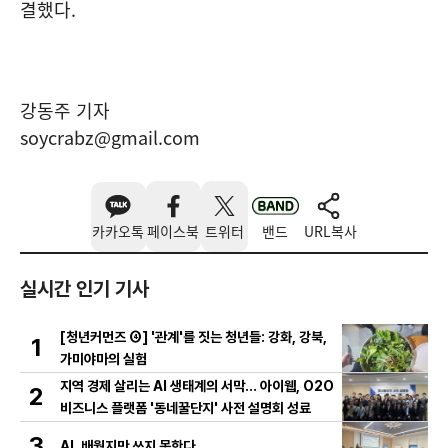
결했다.
강동주 기자
soycrabz@gmail.com
카카오톡
페이스북
트위터
밴드
URL복사
실시간 인기 기사
[청년커먼즈 ④] '관계'를 짓는 청년들: 강화, 강북,
1
가미야마의 실험
지역 경제 살리는 AI 생태계의 서막... 아이웹, O2O
2
비즈니스 플랫폼 '동네꿀단지' 사전 설명회 성료
3
AI, 배웠지만 쓰지 못한다