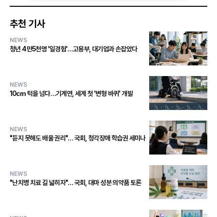
추천 기사
NEWS
청년 4만5천명 '일경험'…고용부, 대기업과 손잡았다
NEWS
10㎝ 턱을 넘다…기계연, 세계 첫 '변형 바퀴' 개발
NEWS
"듣지 못해도 배울 권리"… 국회, 청각장애 학습권 세미나
NEWS
"난치병 치료 길 넓히자"… 국회, 대마 성분 의약품 토론