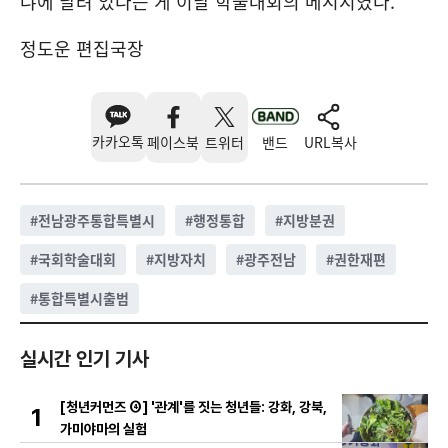
냐에 달려 있다는 게 이날 학술대회의 메시지였다.
정도운 편집국장
카카오톡
페이스북
트위터
밴드
URL복사
#
전남광주통합특별시
#
행정통합
#
지방분권
#
국회학술대회
#
지방자치
#
광주전남
#
권한재편
#
통합특별시출범
실시간 인기 기사
[청년커먼즈 ④] '관계'를 짓는 청년들: 강화, 강북,
1
가미야마의 실험