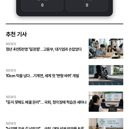
0
0
추천 기사
NEWS
청년 4만5천명 '일경험'…고용부, 대기업과 손잡았다
NEWS
10㎝ 턱을 넘다…기계연, 세계 첫 '변형 바퀴' 개발
NEWS
"듣지 못해도 배울 권리"… 국회, 청각장애 학습권 세미나
NEWS
"난치병 치료 길 넓히자"… 국회, 대마 성분 의약품 토론