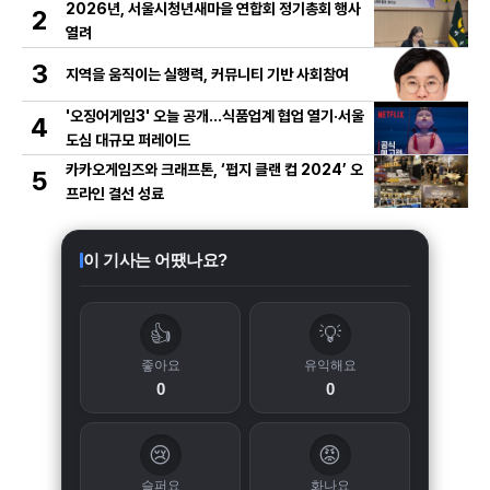
2026년, 서울시청년새마을 연합회 정기총회 행사
2
열려
3
지역을 움직이는 실행력, 커뮤니티 기반 사회참여
'오징어게임3' 오늘 공개…식품업계 협업 열기·서울
4
도심 대규모 퍼레이드
카카오게임즈와 크래프톤, ‘펍지 클랜 컵 2024’ 오
5
프라인 결선 성료
이 기사는 어땠나요?
👍
💡
좋아요
유익해요
0
0
😢
😡
슬퍼요
화나요