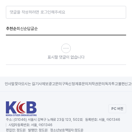
댓글을 작성하려면 로그인해주세요
추천순
최신순
답글순
표시할 댓글이 없습니다
인사말
찾아오시는 길
기사제보
광고문의
구독신청
제휴문의
저작권문의
독자투고
불편신고
PC 버전
주소:
(01046) 서울시 강북구 노해로 23길 123, 502호
등록번호:
서울, 아01346
사업자등록번호:
서울, 아01346
편집인:
정도운
발행인:
정도운
청소년보호책임자:
정도운