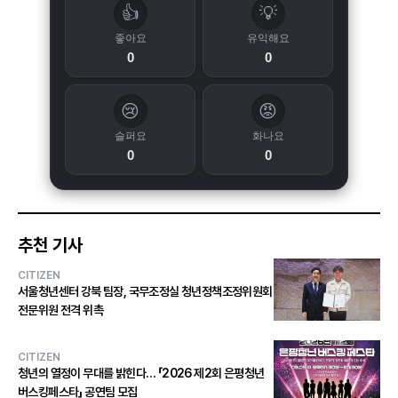
👍
💡
좋아요
유익해요
0
0
😢
😡
슬퍼요
화나요
0
0
추천 기사
CITIZEN
서울청년센터 강북 팀장, 국무조정실 청년정책조정위원회
전문위원 전격 위촉
CITIZEN
청년의 열정이 무대를 밝힌다… 「2026 제2회 은평청년
버스킹페스타」 공연팀 모집