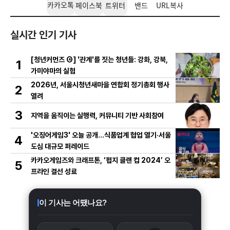
카카오톡
페이스북
트위터
밴드
URL복사
실시간 인기 기사
[청년커먼즈 ④] '관계'를 짓는 청년들: 강화, 강북,
1
가미야마의 실험
2026년, 서울시청년새마을 연합회 정기총회 행사
2
열려
3
지역을 움직이는 실행력, 커뮤니티 기반 사회참여
'오징어게임3' 오늘 공개…식품업계 협업 열기·서울
4
도심 대규모 퍼레이드
카카오게임즈와 크래프톤, ‘펍지 클랜 컵 2024’ 오
5
프라인 결선 성료
이 기사는 어땠나요?