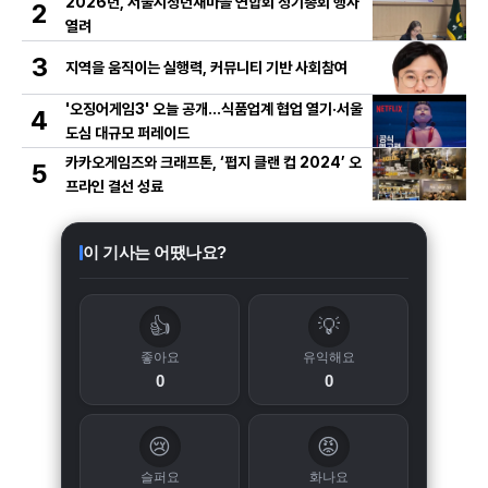
2026년, 서울시청년새마을 연합회 정기총회 행사
2
열려
3
지역을 움직이는 실행력, 커뮤니티 기반 사회참여
'오징어게임3' 오늘 공개…식품업계 협업 열기·서울
4
도심 대규모 퍼레이드
카카오게임즈와 크래프톤, ‘펍지 클랜 컵 2024’ 오
5
프라인 결선 성료
이 기사는 어땠나요?
👍
💡
좋아요
유익해요
0
0
😢
😡
슬퍼요
화나요