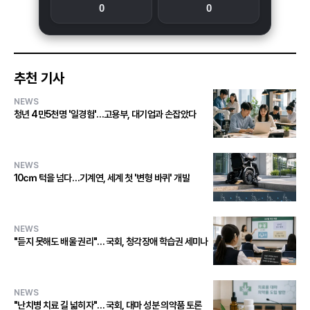
0
0
추천 기사
NEWS
청년 4만5천명 '일경험'…고용부, 대기업과 손잡았다
NEWS
10㎝ 턱을 넘다…기계연, 세계 첫 '변형 바퀴' 개발
NEWS
"듣지 못해도 배울 권리"… 국회, 청각장애 학습권 세미나
NEWS
"난치병 치료 길 넓히자"… 국회, 대마 성분 의약품 토론