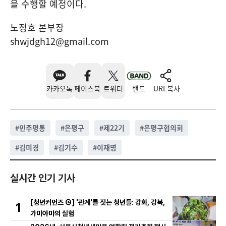
을 수행할 예정이다.
노정호 본부장
shwjdgh12@gmail.com
카카오톡
페이스북
트위터
밴드
URL복사
#
민주평통
#
은평구
#
제22기
#
은평구협의회
#
김미경
#
김기수
#
이재명
실시간 인기 기사
[청년커먼즈 ④] '관계'를 짓는 청년들: 강화, 강북,
1
가미야마의 실험