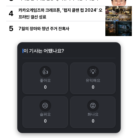
카카오게임즈와 크래프톤, ‘펍지 클랜 컵 2024’ 오
4
프라인 결선 성료
5
7월의 장마와 청년 주거 잔혹사
이 기사는 어땠나요?
👍
💡
좋아요
유익해요
0
0
😢
😡
슬퍼요
화나요
0
0