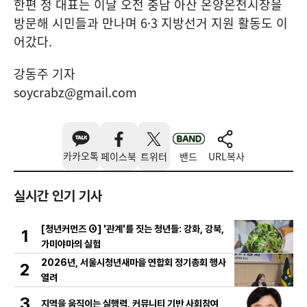
한편 정 대표는 이날 오전 충남 아산 온양온천시장을
방문해 시민들과 만나며 6·3 지방선거 지원 활동도 이
어갔다.
강동주 기자
soycrabz@gmail.com
카카오톡
페이스북
트위터
밴드
URL복사
실시간 인기 기사
[청년커먼즈 ④] '관계'를 짓는 청년들: 강화, 강북,
1
가미야마의 실험
2026년, 서울시청년새마을 연합회 정기총회 행사
2
열려
3
지역을 움직이는 실행력, 커뮤니티 기반 사회참여