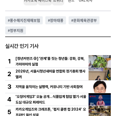
페이스북
트위터
밴드
URL복사
#
풍수해지진재해보험
#
장마태풍
#
문화체육관광부
#
정부지원
실시간 인기 기사
[청년커먼즈 ④] '관계'를 짓는 청년들: 강화, 강북,
1
가미야마의 실험
2026년, 서울시청년새마을 연합회 정기총회 행사
2
열려
3
지역을 움직이는 실행력, 커뮤니티 기반 사회참여
'오징어게임3' 오늘 공개…식품업계 협업 열기·서울
4
도심 대규모 퍼레이드
카카오게임즈와 크래프톤, ‘펍지 클랜 컵 2024’ 오
5
프라인 결선 성료