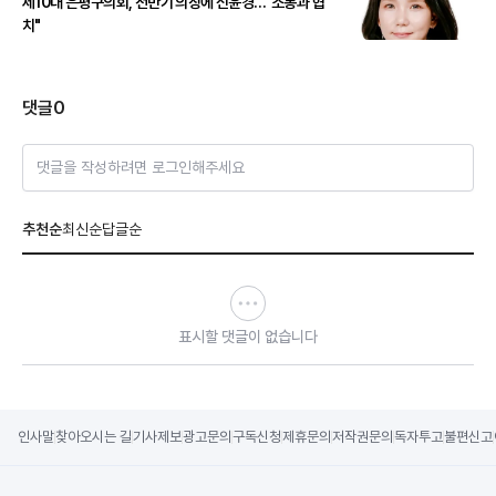
제10대 은평구의회, 전반기 의장에 신윤경…"소통과 협
치"
댓글
0
댓글을 작성하려면 로그인해주세요
추천순
최신순
답글순
표시할 댓글이 없습니다
인사말
찾아오시는 길
기사제보
광고문의
구독신청
제휴문의
저작권문의
독자투고
불편신고