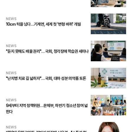
NEWS
10㎝ 턱을 넘다…기계연, 세계 첫 '변형 바퀴' 개발
NEWS
"듣지 못해도 배울 권리"… 국회, 청각장애 학습권 세미나
NEWS
"난치병 치료 길 넓히자"… 국회, 대마 성분 의약품 토론
NEWS
9세부터 지역 정책위원…문체부, 하반기 청소년 참여 넓
힌다
NEWS