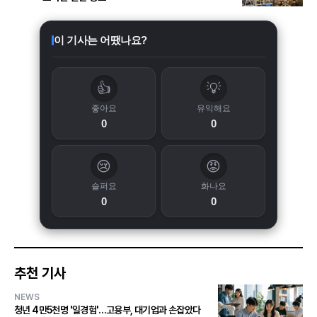
이 기사는 어땠나요?
👍
💡
좋아요
유익해요
0
0
😢
😡
슬퍼요
화나요
0
0
추천 기사
NEWS
청년 4만5천명 '일경험'…고용부, 대기업과 손잡았다