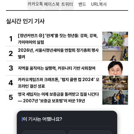
카카오톡
페이스북
트위터
밴드
URL복사
실시간 인기 기사
[청년커먼즈 ④] '관계'를 짓는 청년들: 강화, 강북,
1
가미야마의 실험
2026년, 서울시청년새마을 연합회 정기총회 행사
2
열려
3
지역을 움직이는 실행력, 커뮤니티 기반 사회참여
카카오게임즈와 크래프톤, ‘펍지 클랜 컵 2024’ 오
4
프라인 결선 성료
영국 세입자는 이제 보증금을 돌려받고 집을 나간다
5
— 2007년 '보증금 보호법'이 바꾼 19년
이 기사는 어땠나요?