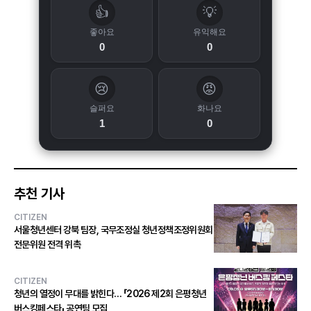
👍
💡
좋아요
유익해요
0
0
😢
😡
슬퍼요
화나요
1
0
추천 기사
CITIZEN
서울청년센터 강북 팀장, 국무조정실 청년정책조정위원회
전문위원 전격 위촉
CITIZEN
청년의 열정이 무대를 밝힌다… 「2026 제2회 은평청년
버스킹페스타」 공연팀 모집