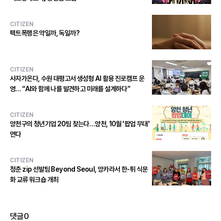
CITIZEN
팩트폭행은 약일까, 독일까?
CITIZEN
사자가온다, 수원 대평고서 생성형 AI 활용 진로캠프 운
영… “AI와 함께 나를 발견하고 미래를 설계하다”
CITIZEN
양천구의 청년기업 20팀 찾는다…양천, 10월 '팝업 무대'
연다
CITIZEN
청춘 zip 선발팀 Beyond Seoul, 앙카라서 한-튀 식문
화 교류 워크숍 개최
댓글
0