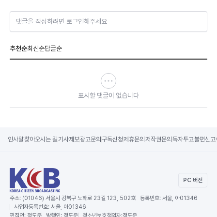
댓글을 작성하려면 로그인해주세요
추천순
최신순
답글순
표시할 댓글이 없습니다
인사말
찾아오시는 길
기사제보
광고문의
구독신청
제휴문의
저작권문의
독자투고
불편신고
PC 버전
주소:
(01046) 서울시 강북구 노해로 23길 123, 502호
등록번호:
서울, 아01346
사업자등록번호:
서울, 아01346
편집인:
정도운
발행인:
정도운
청소년보호책임자:
정도운