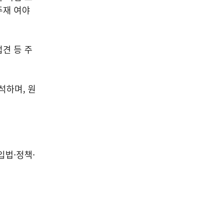
주재 여야
견 등 주
석하며, 원
입법·정책·