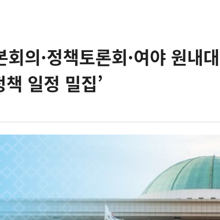
 본회의·정책토론회·여야 원내대
정책 일정 밀집’