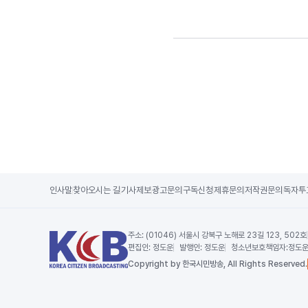
인사말
찾아오시는 길
기사제보
광고문의
구독신청
제휴문의
저작권문의
독자투
주소:
(01046) 서울시 강북구 노해로 23길 123, 502호
편집인:
정도운
발행인:
정도운
청소년보호책임자:
정도
Copy
right by 한국시민방송,
All Rights Reserved.