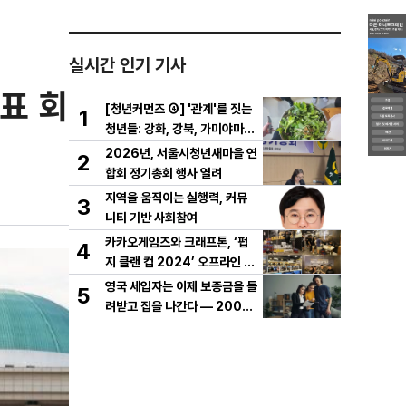
실시간 인기 기사
표 회
[청년커먼즈 ④] '관계'를 짓는
1
청년들: 강화, 강북, 가미야마의
실험
2026년, 서울시청년새마을 연
2
합회 정기총회 행사 열려
지역을 움직이는 실행력, 커뮤
3
니티 기반 사회참여
카카오게임즈와 크래프톤, ‘펍
4
지 클랜 컵 2024’ 오프라인 결
선 성료
영국 세입자는 이제 보증금을 돌
5
려받고 집을 나간다 — 2007
년 '보증금 보호법'이 바꾼 19
년