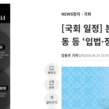
NEWS
정치ㆍ국회
[국회 일정]
동 등 ‘입법·
강동주 기자
입력
2026.06.10 15:05
북마크
공유
가
글자크기