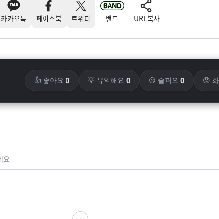
카카오톡
페이스북
트위터
밴드
URL복사
0
0
0
👍 좋아요
💡 유익해요
😢 슬퍼요
😡 
세요