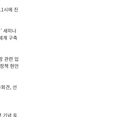
11시에 진
’ 세미나
체계 구축
함 관련 입
 정책 현안
회견, 선
 기념 토