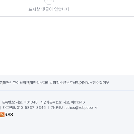
표시할 댓글이 없습니다
고
불편신고
이용약관
개인정보처리방침
청소년보호정책
이메일무단수집거부
등록번호:
서울, 아01346
사업자등록번호:
서울, 아01346
운
대표전화:
010-5837-3346 ｜ 기사제보 : cthec@kcbpaper.kr
RSS