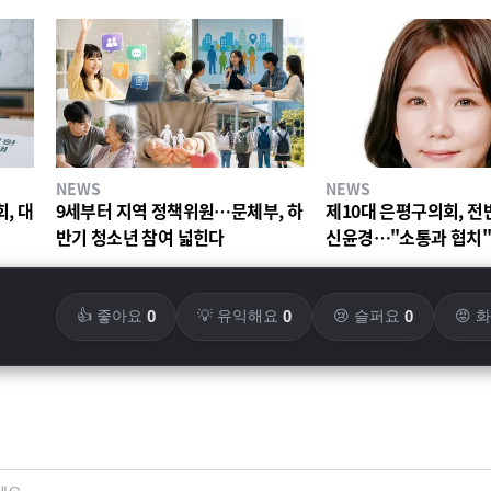
NEWS
NEWS
, 대
9세부터 지역 정책위원…문체부, 하
제10대 은평구의회, 전
반기 청소년 참여 넓힌다
신윤경…"소통과 협치
0
0
0
👍 좋아요
💡 유익해요
😢 슬퍼요
😡 