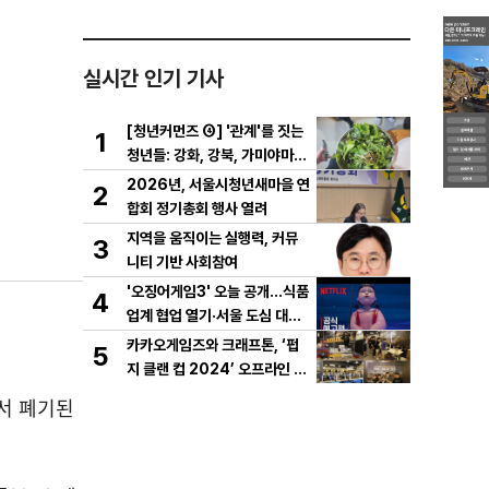
실시간 인기 기사
[청년커먼즈 ④] '관계'를 짓는
1
청년들: 강화, 강북, 가미야마의
실험
2026년, 서울시청년새마을 연
2
합회 정기총회 행사 열려
지역을 움직이는 실행력, 커뮤
3
니티 기반 사회참여
'오징어게임3' 오늘 공개…식품
4
업계 협업 열기·서울 도심 대규
모 퍼레이드
카카오게임즈와 크래프톤, ‘펍
5
지 클랜 컵 2024’ 오프라인 결
선 성료
서 폐기된