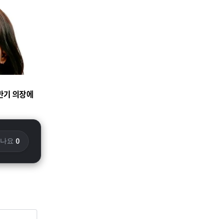
반기 의장에
"
0
화나요