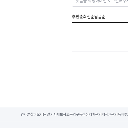
댓글을 작성하려면 로그인해주
추천순
최신순
답글순
인사말
찾아오시는 길
기사제보
광고문의
구독신청
제휴문의
저작권문의
독자투