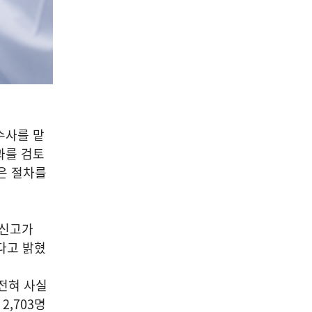
수사를 맡
과를 검토
은 절차를
 신고가
없다고 밝혔
전혀 사실
2,703명