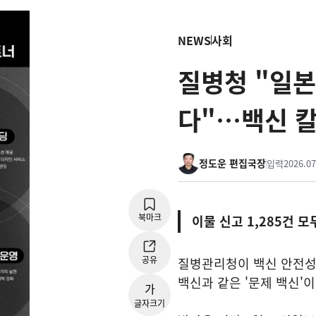
NEWS
사회
질병청 "일본
다"…백신 칼
정도운 편집국장
입력
2026.07
북마크
이물 신고 1,285건 
공유
질병관리청이 백신 안전성을
백신과 같은 '문제 백신'
가
글자크기