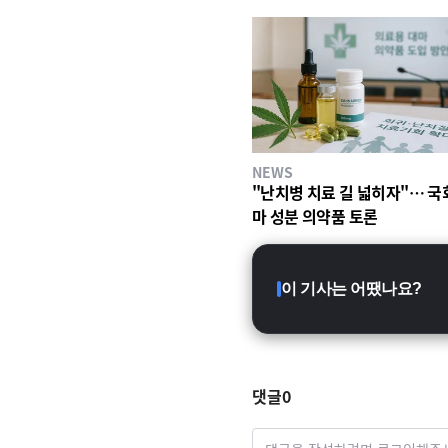
NEWS
"난치병 치료 길 넓히자"… 국회
마 성분 의약품 토론
이 기사는 어땠나요?
댓글
0