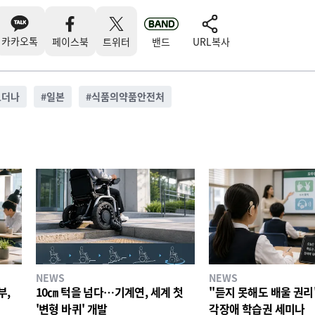
카카오톡
페이스북
트위터
밴드
URL복사
모더나
#
일본
#
식품의약품안전처
NEWS
NEWS
부,
10㎝ 턱을 넘다…기계연, 세계 첫
"듣지 못해도 배울 권리
'변형 바퀴' 개발
각장애 학습권 세미나