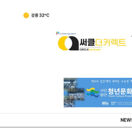
강릉
32
ºC
NEW