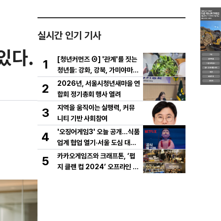
실시간 인기 기사
있다.
[청년커먼즈 ④] '관계'를 짓는
1
청년들: 강화, 강북, 가미야마의
실험
2026년, 서울시청년새마을 연
2
합회 정기총회 행사 열려
지역을 움직이는 실행력, 커뮤
3
니티 기반 사회참여
'오징어게임3' 오늘 공개…식품
4
업계 협업 열기·서울 도심 대규
모 퍼레이드
카카오게임즈와 크래프톤, ‘펍
5
지 클랜 컵 2024’ 오프라인 결
선 성료