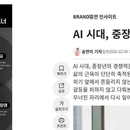
BRAND
휴먼 인사이트
AI 시대, 
송연미 기자
입력
2026.02.09 
AI 시대, 중장년의 경쟁
삶의 근육이 단단히 축적된
북마크
위기 앞에서 흔들리지 않는
갈등을 피하지 않고 다뤄본
공유
무너진 자리에서 다시 일
가
글자크기
프린트