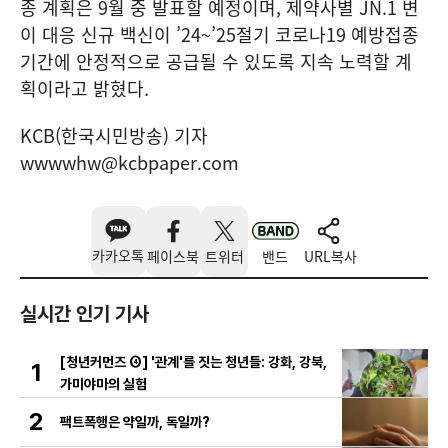
종 계획은 9월 중 발표할 예정이며, 제약사별 JN.1 변
이 대응 신규 백신이 ’24~’25절기 코로나19 예방접종
기간에 안정적으로 공급될 수 있도록 지속 노력할 계
획이라고 밝혔다.
KCB(한국시민방송) 기자
wwwwhw@kcbpaper.com
카카오톡
페이스북
트위터
밴드
URL복사
실시간 인기 기사
[청년커먼즈 ④] '관계'를 짓는 청년들: 강화, 강북,
1
가미야마의 실험
2
팩트폭행은 약일까, 독일까?