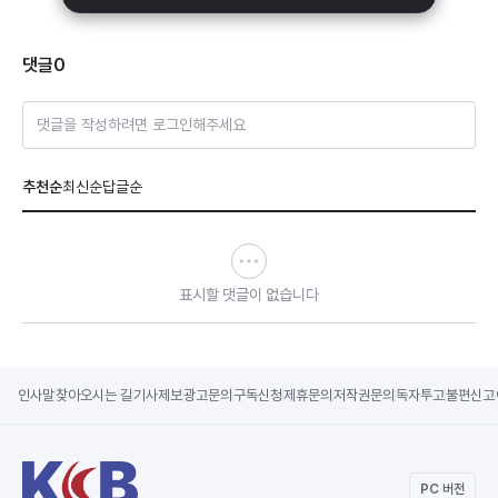
댓글
0
댓글을 작성하려면 로그인해주세요
추천순
최신순
답글순
표시할 댓글이 없습니다
인사말
찾아오시는 길
기사제보
광고문의
구독신청
제휴문의
저작권문의
독자투고
불편신고
PC 버전