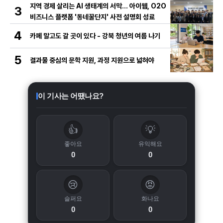
지역 경제 살리는 AI 생태계의 서막... 아이웹, O2O
3
비즈니스 플랫폼 '동네꿀단지' 사전 설명회 성료
4
카페 말고도 갈 곳이 있다 - 강북 청년의 여름 나기
5
결과물 중심의 문학 지원, 과정 지원으로 넓혀야
이 기사는 어땠나요?
👍
💡
좋아요
유익해요
0
0
😢
😡
슬퍼요
화나요
0
0