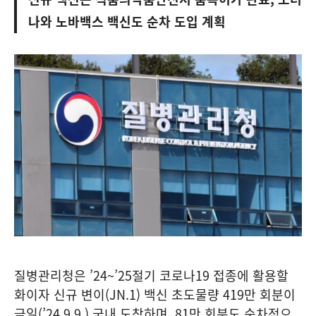
나와 노바백스 백신도 순차 도입 계획
질병관리청은 ’24~’25절기 코로나19 접종에 활용할
화이자 신규 변이(JN.1) 백신 초도물량 419만 회분이
금일(’24.9.9.) 국내 도착하며, 81만 회분도 순차적으