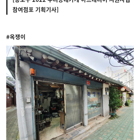
참여점포 기획기사]
#옥쟁이