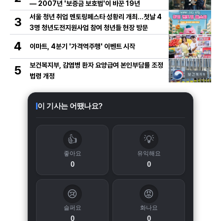
— 2007년 '보증금 보호법'이 바꾼 19년
서울 청년 취업 멘토링페스타 성황리 개최…첫날 4
3
3명 청년도전지원사업 참여 청년들 현장 방문
4
이마트, 4분기 '가격역주행' 이벤트 시작
보건복지부, 감염병 환자 요양급여 본인부담률 조정
5
법령 개정
이 기사는 어땠나요?
👍
💡
좋아요
유익해요
0
0
😢
😡
슬퍼요
화나요
0
0