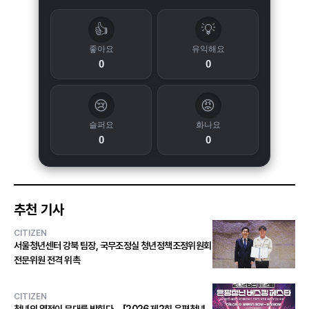
👍
💡
좋아요
유익해요
0
0
😢
😡
슬퍼요
화나요
0
0
추천 기사
CITIZEN
서울청년센터 강북 팀장, 국무조정실 청년정책조정위원회
전문위원 전격 위촉
CITIZEN
청년의 열정이 무대를 밝힌다… 「2026 제2회 은평청년