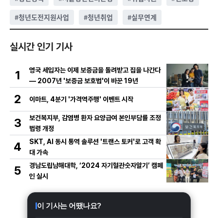
#
청년도전지원사업
#
청년취업
#
실무연계
실시간 인기 기사
영국 세입자는 이제 보증금을 돌려받고 집을 나간다
1
— 2007년 '보증금 보호법'이 바꾼 19년
2
이마트, 4분기 '가격역주행' 이벤트 시작
보건복지부, 감염병 환자 요양급여 본인부담률 조정
3
법령 개정
SKT, AI 동시 통역 솔루션 '트랜스 토커'로 고객 확
4
대 가속
경남도립남해대학, ‘2024 자기혈관숫자알기’ 캠페
5
인 실시
이 기사는 어땠나요?