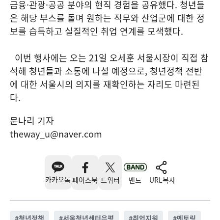
금융·관광·공공 분야의 현직 경험을 공유했다. 청년들
은 해당 부스를 돌며 원하는 직무와 산업군에 대한 정
보를 습득하고 실질적인 취업 연계를 모색했다.
이번 행사에는 오는 21일 오세훈 서울시장이 직접 참
석해 청년들과 소통에 나설 예정으로, 청년정책 전반
에 대한 서울시의 의지를 재확인하는 자리도 마련된
다.
문나리 기자
theway_u@naver.com
카카오톡
페이스북
트위터
밴드
URL복사
#
청년정책
#
서울청년센터은평
#
취업지원
#
멘토링