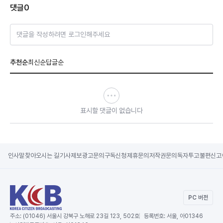
댓글
0
댓글을 작성하려면 로그인해주세요
추천순
최신순
답글순
표시할 댓글이 없습니다
인사말
찾아오시는 길
기사제보
광고문의
구독신청
제휴문의
저작권문의
독자투고
불편신고
PC 버전
주소:
(01046) 서울시 강북구 노해로 23길 123, 502호
등록번호:
서울, 아01346