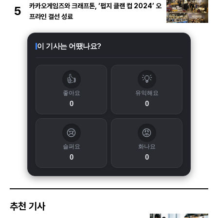
카카오게임즈와 크래프톤, ‘펍지 클랜 컵 2024’ 오
5
프라인 결선 성료
이 기사는 어땠나요?
👍
💡
좋아요
유익해요
0
0
😢
😡
슬퍼요
화나요
0
0
추천 기사