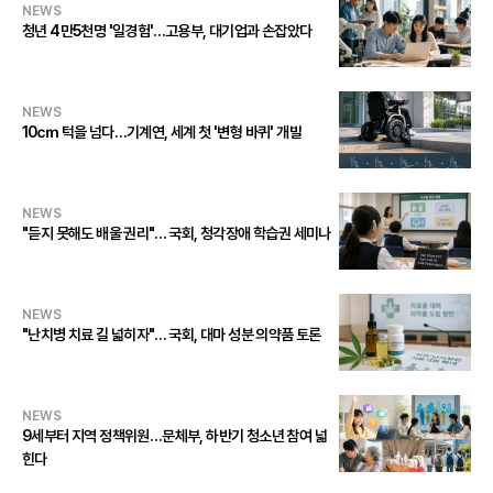
NEWS
청년 4만5천명 '일경험'…고용부, 대기업과 손잡았다
NEWS
10㎝ 턱을 넘다…기계연, 세계 첫 '변형 바퀴' 개발
NEWS
"듣지 못해도 배울 권리"… 국회, 청각장애 학습권 세미나
NEWS
"난치병 치료 길 넓히자"… 국회, 대마 성분 의약품 토론
NEWS
9세부터 지역 정책위원…문체부, 하반기 청소년 참여 넓
힌다