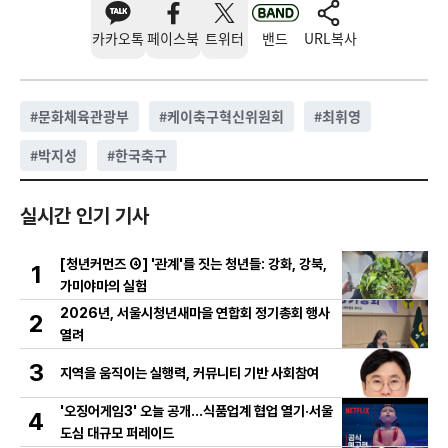
카카오톡
페이스북
트위터
밴드
URL복사
#
문화체육관광부
#
케이축구혁신위원회
#
최휘영
#
박지성
#
한국축구
실시간 인기 기사
[청년커먼즈 ④] '관계'를 짓는 청년들: 강화, 강북,
1
가미야마의 실험
2026년, 서울시청년새마을 연합회 정기총회 행사
2
열려
3
지역을 움직이는 실행력, 커뮤니티 기반 사회참여
'오징어게임3' 오늘 공개…식품업계 협업 열기·서울
4
도심 대규모 퍼레이드