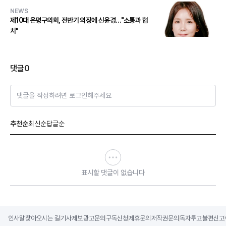
NEWS
제10대 은평구의회, 전반기 의장에 신윤경…"소통과 협
치"
댓글
0
댓글을 작성하려면 로그인해주세요
추천순
최신순
답글순
표시할 댓글이 없습니다
인사말
찾아오시는 길
기사제보
광고문의
구독신청
제휴문의
저작권문의
독자투고
불편신고