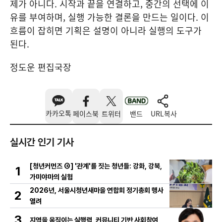
제가 아니다. 시작과 끝을 연결하고, 중간의 선택에 이
유를 부여하며, 실행 가능한 결론을 만드는 일이다. 이
흐름이 잡히면 기획은 설명이 아니라 실행의 도구가
된다.
정도운 편집국장
카카오톡
페이스북
트위터
밴드
URL복사
실시간 인기 기사
[청년커먼즈 ④] '관계'를 짓는 청년들: 강화, 강북,
1
가미야마의 실험
2026년, 서울시청년새마을 연합회 정기총회 행사
2
열려
3
지역을 움직이는 실행력, 커뮤니티 기반 사회참여