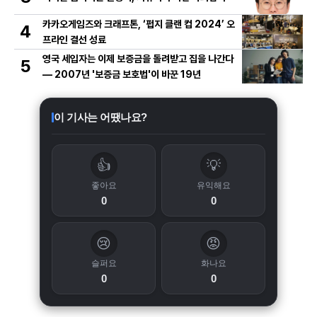
카카오게임즈와 크래프톤, ‘펍지 클랜 컵 2024’ 오
4
프라인 결선 성료
영국 세입자는 이제 보증금을 돌려받고 집을 나간다
5
— 2007년 '보증금 보호법'이 바꾼 19년
이 기사는 어땠나요?
👍
💡
좋아요
유익해요
0
0
😢
😡
슬퍼요
화나요
0
0