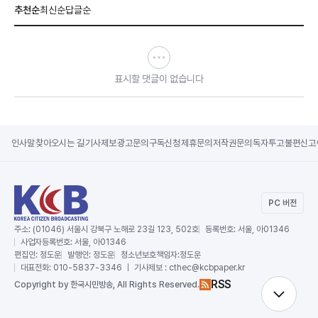
추천순
최신순
답글순
표시할 댓글이 없습니다
인사말
찾아오시는 길
기사제보
광고문의
구독신청
제휴문의
저작권문의
독자투고
불편신고
PC 버전
주소:
(01046) 서울시 강북구 노해로 23길 123, 502호
등록번호:
서울, 아01346
사업자등록번호:
서울, 아01346
편집인:
정도운
발행인:
정도운
청소년보호책임자:
정도운
대표전화:
010-5837-3346 ｜ 기사제보 : cthec@kcbpaper.kr
RSS
Copy
right by 한국시민방송,
All Rights Reserved.