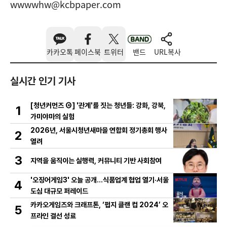
wwwwhw@kcbpaper.com
카카오톡
페이스북
트위터
밴드
URL복사
실시간 인기 기사
[청년커먼즈 ④] '관계'를 짓는 청년들: 강화, 강북,
1
가미야마의 실험
2026년, 서울시청년새마을 연합회 정기총회 행사
2
열려
3
지역을 움직이는 실행력, 커뮤니티 기반 사회참여
'오징어게임3' 오늘 공개…식품업계 협업 열기·서울
4
도심 대규모 퍼레이드
카카오게임즈와 크래프톤, ‘펍지 클랜 컵 2024’ 오
5
프라인 결선 성료