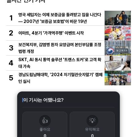
실시간 인기 기사
영국 세입자는 이제 보증금을 돌려받고 집을 나간다
1
— 2007년 '보증금 보호법'이 바꾼 19년
2
이마트, 4분기 '가격역주행' 이벤트 시작
보건복지부, 감염병 환자 요양급여 본인부담률 조정
3
법령 개정
SKT, AI 동시 통역 솔루션 '트랜스 토커'로 고객 확
4
대 가속
경남도립남해대학, ‘2024 자기혈관숫자알기’ 캠페
5
인 실시
이 기사는 어땠나요?
👍
💡
좋아요
유익해요
0
0