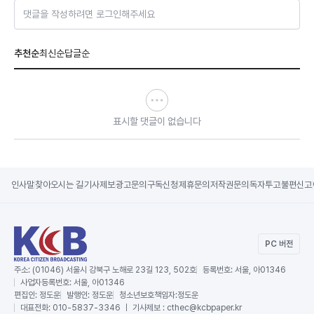
댓글을 작성하려면 로그인해주세요
추천순
최신순
답글순
표시할 댓글이 없습니다
인사말
찾아오시는 길
기사제보
광고문의
구독신청
제휴문의
저작권문의
독자투고
불편신고
PC 버전
주소:
(01046) 서울시 강북구 노해로 23길 123, 502호
등록번호:
서울, 아01346
사업자등록번호:
서울, 아01346
편집인:
정도운
발행인:
정도운
청소년보호책임자:
정도운
대표전화:
010-5837-3346 ｜ 기사제보 : cthec@kcbpaper.kr