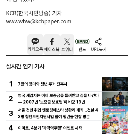
KCB(한국시민방송) 기자
wwwwhw@kcbpaper.com
카카오톡
페이스북
트위터
밴드
URL복사
실시간 인기 기사
1
7월의 장마와 청년 주거 잔혹사
영국 세입자는 이제 보증금을 돌려받고 집을 나간다
2
— 2007년 '보증금 보호법'이 바꾼 19년
서울 청년 취업 멘토링페스타 성황리 개최…첫날 4
3
3명 청년도전지원사업 참여 청년들 현장 방문
4
이마트, 4분기 '가격역주행' 이벤트 시작