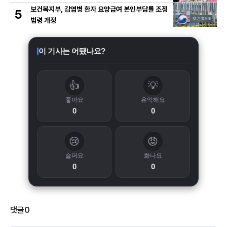
보건복지부, 감염병 환자 요양급여 본인부담률 조정
5
법령 개정
이 기사는 어땠나요?
👍
💡
좋아요
유익해요
0
0
😢
😡
슬퍼요
화나요
0
0
댓글
0