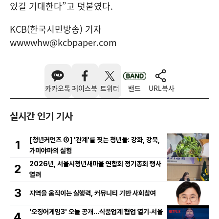
있길 기대한다”고 덧붙였다.
KCB(한국시민방송) 기자
wwwwhw@kcbpaper.com
카카오톡
페이스북
트위터
밴드
URL복사
실시간 인기 기사
[청년커먼즈 ④] '관계'를 짓는 청년들: 강화, 강북,
1
가미야마의 실험
2026년, 서울시청년새마을 연합회 정기총회 행사
2
열려
3
지역을 움직이는 실행력, 커뮤니티 기반 사회참여
'오징어게임3' 오늘 공개…식품업계 협업 열기·서울
4