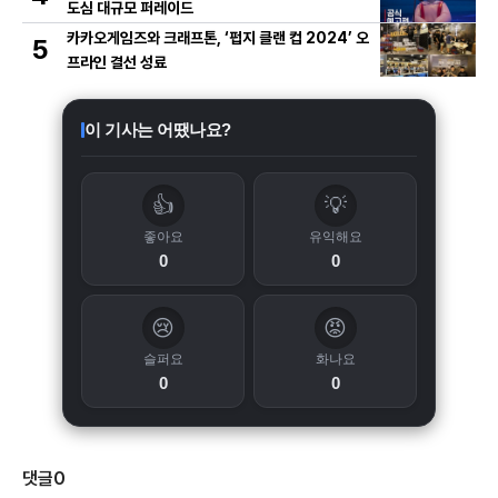
도심 대규모 퍼레이드
카카오게임즈와 크래프톤, ‘펍지 클랜 컵 2024’ 오
5
프라인 결선 성료
이 기사는 어땠나요?
👍
💡
좋아요
유익해요
0
0
😢
😡
슬퍼요
화나요
0
0
댓글
0