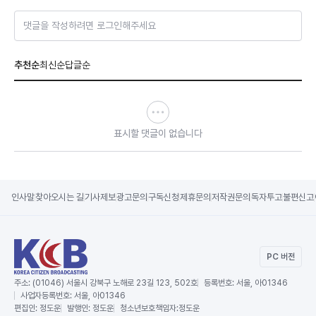
댓글을 작성하려면 로그인해주세요
추천순
최신순
답글순
표시할 댓글이 없습니다
인사말
찾아오시는 길
기사제보
광고문의
구독신청
제휴문의
저작권문의
독자투고
불편신고
PC 버전
주소:
(01046) 서울시 강북구 노해로 23길 123, 502호
등록번호:
서울, 아01346
사업자등록번호:
서울, 아01346
편집인:
정도운
발행인:
정도운
청소년보호책임자:
정도운