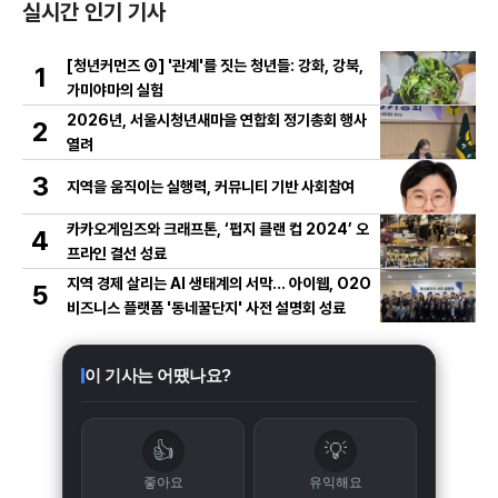
실시간 인기 기사
[청년커먼즈 ④] '관계'를 짓는 청년들: 강화, 강북,
1
가미야마의 실험
2026년, 서울시청년새마을 연합회 정기총회 행사
2
열려
3
지역을 움직이는 실행력, 커뮤니티 기반 사회참여
카카오게임즈와 크래프톤, ‘펍지 클랜 컵 2024’ 오
4
프라인 결선 성료
지역 경제 살리는 AI 생태계의 서막... 아이웹, O2O
5
비즈니스 플랫폼 '동네꿀단지' 사전 설명회 성료
이 기사는 어땠나요?
👍
💡
좋아요
유익해요