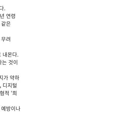
다.
소년 연령
응 같은
 무려
 내몬다.
다는 것이
지가 약하
, 디지털
형적 ‘희
행 예방이나