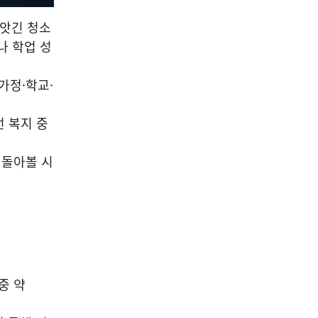
빼앗긴 청소
나 학업 성
가정·학교·
선 복지 중
 돌아볼 시
중 약