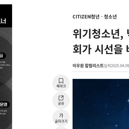
CITIZEN
청년ㆍ청소년
위기청소년, 
회가 시선을
이우원 칼럼리스트
입력
2025.04.09
북마크
공유
가
글자크기