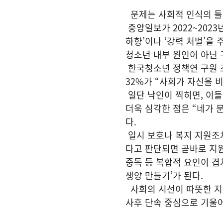
문제는 사회적 인식의 틀이
중앙일보가 2022~202
하향’이나 ‘강력 처벌’을
청소년 내부 원인이 아닌 
한국청소년 정책연 구원 조
32%가 “사회가 자신을 
일단 낙인이 찍히면, 이들
더욱 심각한 점은 “네가 
다.
일시 보호나 복지 지원조차
다고 판단되면 곧바로 지원
중독 등 복합적 요인이 겹
생양 만들기’가 된다.
사회의 시선이 따뜻한 지
사후 단속 중심으로 기울