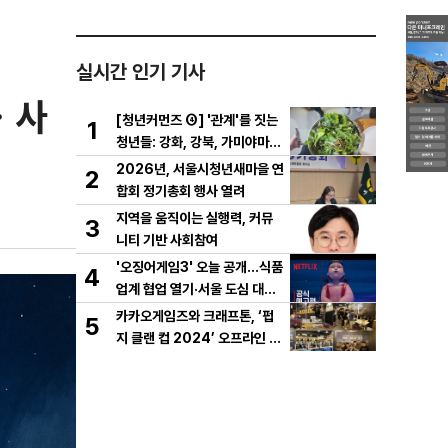
실시간 인기 기사
 사
[청년커먼즈 ④] '관계'를 짓는
1
청년들: 강화, 강북, 가미야마의
실험
2026년, 서울시청년새마을 연
2
합회 정기총회 행사 열려
지역을 움직이는 실행력, 커뮤
3
니티 기반 사회참여
'오징어게임3' 오늘 공개…식품
4
업계 협업 열기·서울 도심 대규
모 퍼레이드
카카오게임즈와 크래프톤, ‘펍
5
지 클랜 컵 2024’ 오프라인 결
선 성료