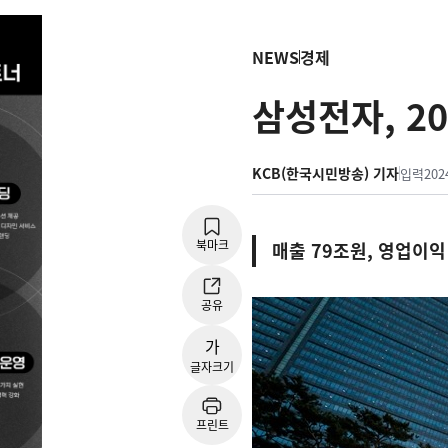
NEWS
경제
삼성전자, 2
KCB(한국시민방송) 기자
입력
202
북마크
매출 79조원, 영업이익
공유
가
글자크기
프린트