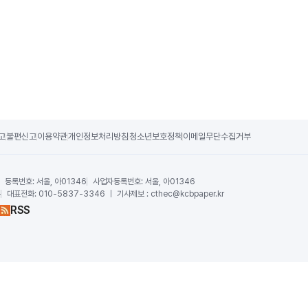
고
불편신고
이용약관
개인정보처리방침
청소년보호정책
이메일무단수집거부
등록번호:
서울, 아01346
사업자등록번호:
서울, 아01346
운
대표전화:
010-5837-3346 ｜ 기사제보 : cthec@kcbpaper.kr
RSS