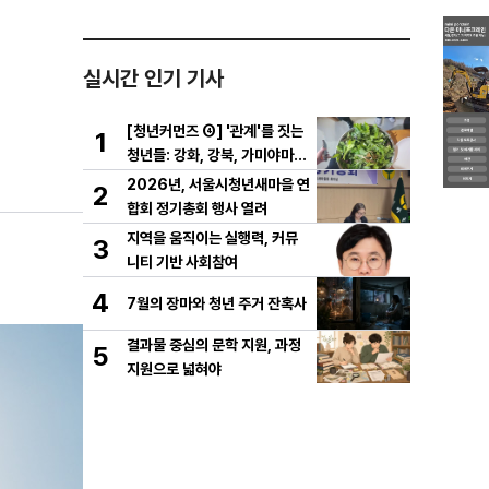
실시간 인기 기사
[청년커먼즈 ④] '관계'를 짓는
1
청년들: 강화, 강북, 가미야마의
실험
2026년, 서울시청년새마을 연
2
합회 정기총회 행사 열려
지역을 움직이는 실행력, 커뮤
3
니티 기반 사회참여
4
7월의 장마와 청년 주거 잔혹사
결과물 중심의 문학 지원, 과정
5
지원으로 넓혀야