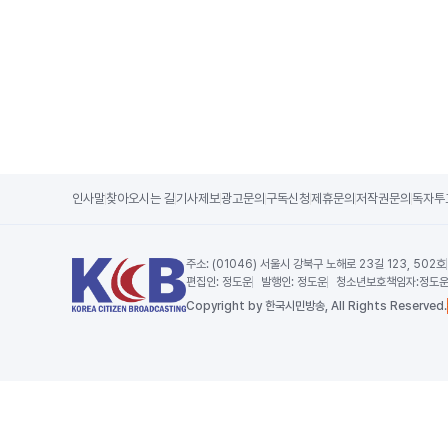
인사말
찾아오시는 길
기사제보
광고문의
구독신청
제휴문의
저작권문의
독자투
주소:
(01046) 서울시 강북구 노해로 23길 123, 502호
편집인:
정도운
발행인:
정도운
청소년보호책임자:
정도
Copy
right by 한국시민방송,
All Rights Reserved.