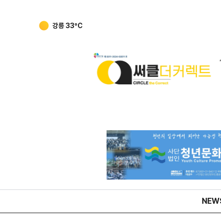
강릉
33
ºC
NEW