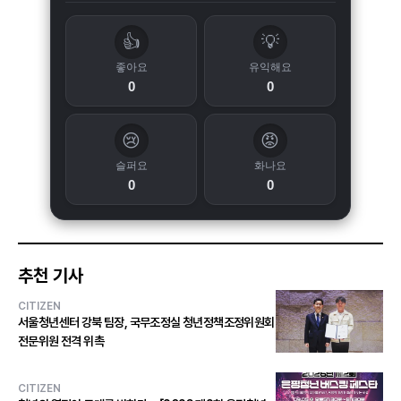
👍
💡
좋아요
유익해요
0
0
😢
😡
슬퍼요
화나요
0
0
추천 기사
CITIZEN
서울청년센터 강북 팀장, 국무조정실 청년정책조정위원회
전문위원 전격 위촉
CITIZEN