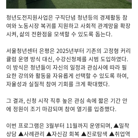
청년도전지원사업은 구직단념 청년등의 경제활동 참
여와 노동시장 복귀를 지원하고 사회적 관계망을 확장
시켜
,
삶의 전환점을 모색할 수 있도록 돕는다
.
서울청년센터 은평은
2025
년부터 기존의 고정형 커리
큘럼 운영 방식 대신
,
수강신청제를 시범 도입하였다
.
이 방식은 청년들이 자신의 일정과 관심사에 따라 필
요한 강의와 활동을 자유롭게 선택할 수 있도록 하여
,
자율성과 실질적 참여 기회를 크게 확대했다
.
그 결과
,
신청 시작 직후 높은 관심 속에 짧은 기간 안
에 정원이 조기 마감되며 참여 열기를 입증했다
.
이번 프로그램은
3
월부터
11
월까지 운영되며
,
▲밀착
상담 ▲사례관리 ▲자신감 회복 ▲진로탐색 ▲취업역