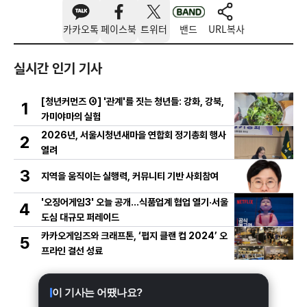
카카오톡
페이스북
트위터
밴드
URL복사
실시간 인기 기사
[청년커먼즈 ④] '관계'를 짓는 청년들: 강화, 강북,
1
가미야마의 실험
2026년, 서울시청년새마을 연합회 정기총회 행사
2
열려
3
지역을 움직이는 실행력, 커뮤니티 기반 사회참여
'오징어게임3' 오늘 공개…식품업계 협업 열기·서울
4
도심 대규모 퍼레이드
카카오게임즈와 크래프톤, ‘펍지 클랜 컵 2024’ 오
5
프라인 결선 성료
이 기사는 어땠나요?