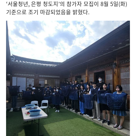
‘
서울청년
,
은평 청도지
’
의 참가자 모집이
8
월
5
일
(
화
)
기준으로 조기 마감되었음을 밝혔다
.