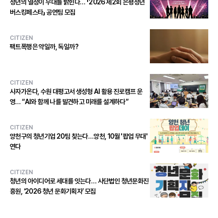
청년의 열정이 무대를 밝힌다… 「2026 제2회 은평청년
버스킹페스타」 공연팀 모집
CITIZEN
팩트폭행은 약일까, 독일까?
CITIZEN
사자가온다, 수원 대평고서 생성형 AI 활용 진로캠프 운
영… “AI와 함께 나를 발견하고 미래를 설계하다”
CITIZEN
양천구의 청년기업 20팀 찾는다…양천, 10월 '팝업 무대'
연다
CITIZEN
청년의 아이디어로 세대를 잇는다… 사단법인 청년문화진
흥원, ‘2026 청년 문화기획자’ 모집