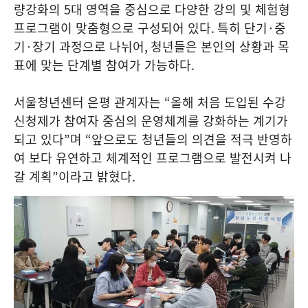
량강화의
5
대 영역을 중심으로 다양한 강의 및 체험형
프로그램이 맞춤형으로 구성되어 있다
.
특히 단기
·
중
기
·
장기 과정으로 나뉘어
,
청년들은 본인의 상황과 목
표에 맞는 단계별 참여가 가능하다
.
서울청년센터 은평 관계자는
“
올해 처음 도입된 수강
신청제가 참여자 중심의 운영체계를 강화하는 계기가
되고 있다
”
며
“
앞으로도 청년들의 의견을 적극 반영하
여 보다 유연하고 체계적인 프로그램으로 발전시켜 나
갈 계획
”
이라고 밝혔다
.