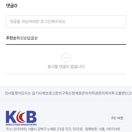
댓글
0
댓글을 작성하려면 로그인해주세요
추천순
최신순
답글순
표시할 댓글이 없습니다
인사말
찾아오시는 길
기사제보
광고문의
구독신청
제휴문의
저작권문의
독자투고
불편신고
PC 버전
주소:
(01046) 서울시 강북구 노해로 23길 123, 502호
등록번호:
서울, 아01346