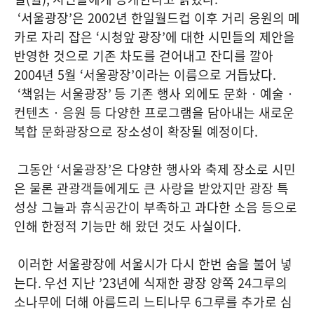
‘
서울광장
’
은
2002
년 한일월드컵 이후 거리 응원의 메
카로 자리 잡은
‘
시청앞
광장
’
에 대한 시민들의 제안을
반영한 것으로 기존 차도를 걷어내고 잔디를 깔아
2004
년
5
월
‘
서울광장
’
이라는 이름으로 거듭났다
.
‘
책읽는 서울광장
’
등 기존 행사 외에도 문화‧예술‧
컨텐츠‧응원 등 다양한 프로그램을 담아내는 새로운
복합 문화광장으로 장소성이 확장될 예정이다
.
그동안
‘
서울광장
’
은 다양한 행사와 축제 장소로 시민
은 물론 관광객들에게도 큰 사랑을 받았지만 광장 특
성상 그늘과 휴식공간이 부족하고 과다한 소음 등으로
인해 한정적 기능만 해 왔던 것도 사실이다
.
이러한 서울광장에 서울시가 다시 한번 숨을 불어 넣
는다
.
우선 지난
’23
년에 식재한 광장 양쪽
24
그루의
소나무에 더해 아름드리 느티나무
6
그루를 추가로 심