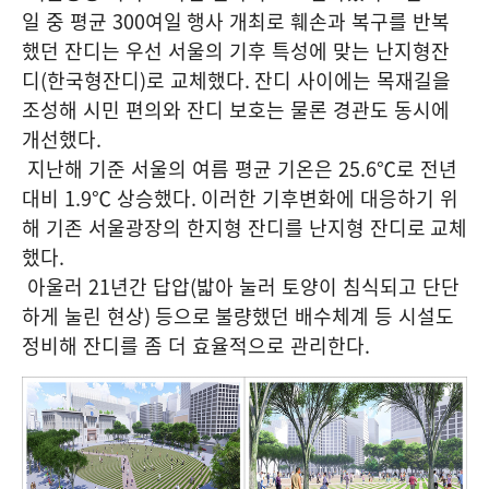
일 중 평균
300
여일
행사 개최로 훼손과 복구를 반복
했던 잔디는 우선 서울의 기후 특성에 맞는 난지형잔
디
(
한국형잔디
)
로 교체했다
.
잔디 사이에는 목재길을
조성해 시민 편의와 잔디 보호는 물론 경관도 동시에
개선했다
.
지난해 기준 서울의 여름 평균 기온은
25.6
℃로 전년
대비
1.9
℃ 상승했다
.
이러한 기후변화에 대응하기 위
해 기존 서울광장의 한지형 잔디를 난지형 잔디로
교체
했다
.
아울러
21
년간 답압
(
밟아 눌러 토양이 침식되고 단단
하게 눌린 현상
)
등으로
불량했던 배수체계 등 시설도
정비해 잔디를 좀 더 효율적으로 관리한다
.