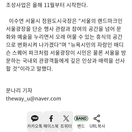
조성사업은 올해
11
월부터 시작한다
.
이수연 서울시 정원도시국장은
“
서울의 랜드마크인
서울광장을 단순 행사 관람과 참여의 공간을 넘어 문
화와 예술을 누리면서 오래 머물 수
있는 휴식의 공간
으로 변화시켜 나가겠다
”
며
“
뉴욕시민의 자랑인 매디
슨
스퀘어 파크처럼 서울광장이 시민은 물론 서울을 방
문하는 국내외 관광객들에게 깊은 인상과 매력을 선사
할 것
”
이라고 말했다
.
문나리 기자
theway_u@naver.com
카카오톡
페이스북
트위터
밴드
URL복사