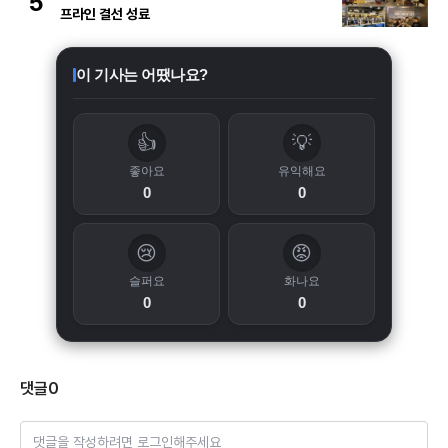
5
프라인 결선 성료
이 기사는 어땠나요?
👍
💡
좋아요
유익해요
0
0
😢
😡
슬퍼요
화나요
0
0
댓글
0
댓글을 작성하려면 로그인해주세요