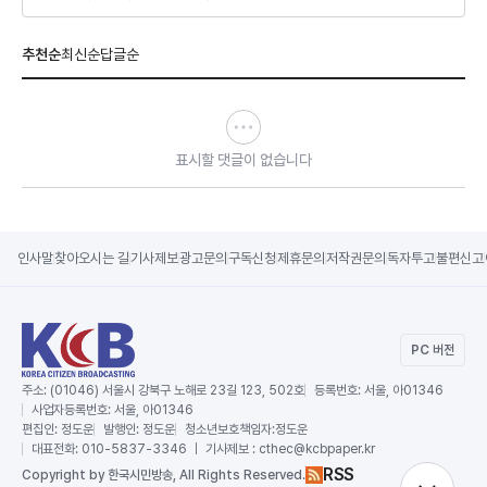
추천순
최신순
답글순
표시할 댓글이 없습니다
인사말
찾아오시는 길
기사제보
광고문의
구독신청
제휴문의
저작권문의
독자투고
불편신고
PC 버전
주소:
(01046) 서울시 강북구 노해로 23길 123, 502호
등록번호:
서울, 아01346
사업자등록번호:
서울, 아01346
편집인:
정도운
발행인:
정도운
청소년보호책임자:
정도운
대표전화:
010-5837-3346 ｜ 기사제보 : cthec@kcbpaper.kr
RSS
Copy
right by 한국시민방송,
All Rights Reserved.