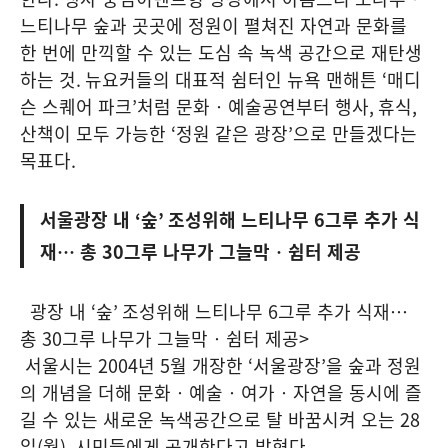
느티나무 숲과 곳곳에 정원이 펼쳐진 자연과 문화를
한 번에 만끽할 수 있는 도심 속 녹색 공간으로 재탄생
하는 것
.
뉴요커들의 대표적 쉼터인 뉴욕 맨해튼
‘
매디
슨 스퀘어 파크
’
처럼 문화‧예술공연부터 행사
,
휴식
,
산책이 모두 가능한
‘
정원 같은 광장
’
으로 만들겠다는
목표다
.
서울광장 내
‘
숲
’
조성위해 느티나무
6
그루 추가 식
재… 총
30
그루 나무가 그늘막‧쉼터 제공
광장 내
‘
숲
’
조성위해 느티나무
6
그루 추가 식재…
총
30
그루 나무가 그늘막‧쉼터 제공
>
서울시는
2004
년
5
월 개장한
‘
서울광장
’
을 숲과 정원
의 개념을 더해 문화‧예술‧여가‧자연을 동시에 즐
길 수 있는 새로운 녹색공간으로 탈 바꿈시켜 오는
28
일
(
월
),
시민들에게 공개한다고 밝혔다
.