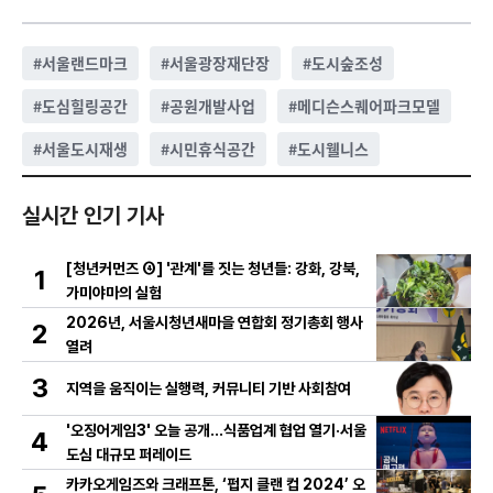
#
서울랜드마크
#
서울광장재단장
#
도시숲조성
#
도심힐링공간
#
공원개발사업
#
메디슨스퀘어파크모델
#
서울도시재생
#
시민휴식공간
#
도시웰니스
실시간 인기 기사
[청년커먼즈 ④] '관계'를 짓는 청년들: 강화, 강북,
1
가미야마의 실험
2026년, 서울시청년새마을 연합회 정기총회 행사
2
열려
3
지역을 움직이는 실행력, 커뮤니티 기반 사회참여
'오징어게임3' 오늘 공개…식품업계 협업 열기·서울
4
도심 대규모 퍼레이드
카카오게임즈와 크래프톤, ‘펍지 클랜 컵 2024’ 오