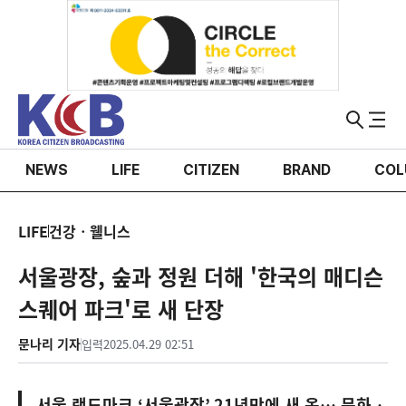
NEWS
LIFE
CITIZEN
BRAND
COL
LIFE
건강ㆍ웰니스
서울광장, 숲과 정원 더해 '한국의 매디슨
스퀘어 파크'로 새 단장
문나리 기자
입력
2025.04.29 02:51
서울 랜드마크
‘
서울광장
’ 21
년만에 새 옷… 문화‧