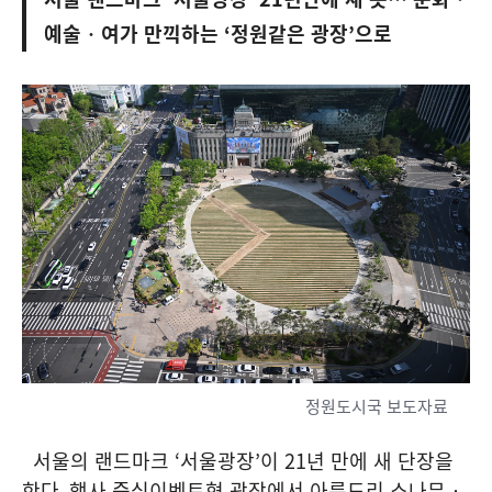
예술‧여가 만끽하는
‘
정원같은 광장
’
으로
정원도시국 보도자료
서울의 랜드마크
‘
서울광장
’
이
21
년 만에 새 단장을
한다
.
행사 중심이벤트형 광장에서 아름드리 소나무‧