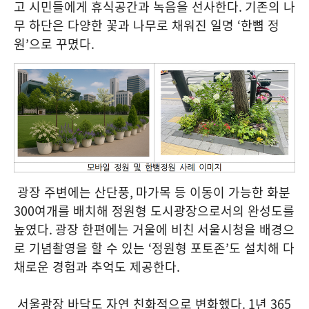
고 시민들에게 휴식공간과 녹음을 선사한다
.
기존의 나
무 하단은 다양한 꽃과 나무로 채워진 일명
‘
한뼘 정
원
’
으로 꾸몄다
.
광장 주변에는 산단풍
,
마가목 등 이동이 가능한 화분
300
여개를 배치해 정원형 도시광장으로서의 완성도를
높였다
.
광장 한편에는 거울에 비친
서울시청을 배경으
로 기념촬영을 할 수 있는
‘
정원형 포토존
’
도 설치해 다
채로운 경험과 추억도 제공한다
.
서울광장 바닥도 자연 친화적으로 변화했다
. 1
년
365