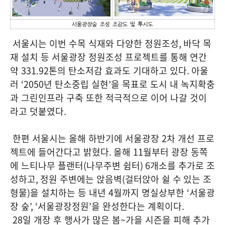
서울시는 이번 수목 식재와 다양한 정원조성
,
바닥 목
재 설치 등 서울광장 정원조성 프로젝트를 통해 연간
약
331.92
톤의 탄소저감 효과도 기대하고 있다
.
아울
러
‘2050
년 탄소중립 실현
’
을 목표로 도시 내 녹지확충
과 그린인프라 구축 또한 적극적으로 이어 나갈 것이
라고 덧붙였다
.
한편 서울시는 올해 하반기에 서울광장
2
차 개선 프로
젝트에 들어간다고 밝혔다
.
올해
11
월부터 광장 동쪽
에 느티나무 플랜터
(
나무주변 쉼터
) 6
개소를 추가로 조
성하고
,
정원 주변에는 앉음벽
(
걸터앉아 쉴 수
있는 조
형물
)
을 설치하는 등 내년
4
월까지 명실상부한
‘
서울광
장 숲
’, ‘
서울광장정원
’
을 완성한다는 계획이다
.
28
일 개장 후 행사가 많은 봄
~
가을 시즌을 피해 추가