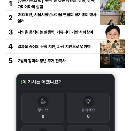
[청년커먼즈 ④] '관계'를 짓는 청년들: 강화, 강북,
1
가미야마의 실험
2026년, 서울시청년새마을 연합회 정기총회 행사
2
열려
3
지역을 움직이는 실행력, 커뮤니티 기반 사회참여
4
결과물 중심의 문학 지원, 과정 지원으로 넓혀야
5
7월의 장마와 청년 주거 잔혹사
이 기사는 어땠나요?
👍
💡
좋아요
유익해요
0
0