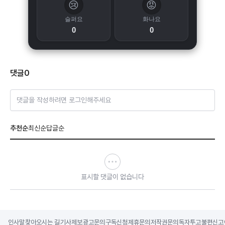
😢
😡
슬퍼요
화나요
0
0
댓글
0
댓글을 작성하려면 로그인해주세요
추천순
최신순
답글순
표시할 댓글이 없습니다
인사말
찾아오시는 길
기사제보
광고문의
구독신청
제휴문의
저작권문의
독자투고
불편신고