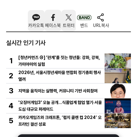
카카오톡
페이스북
트위터
밴드
URL복사
실시간 인기 기사
[청년커먼즈 ④] '관계'를 짓는 청년들: 강화, 강북,
1
가미야마의 실험
2026년, 서울시청년새마을 연합회 정기총회 행사
2
열려
3
지역을 움직이는 실행력, 커뮤니티 기반 사회참여
'오징어게임3' 오늘 공개…식품업계 협업 열기·서울
4
도심 대규모 퍼레이드
카카오게임즈와 크래프톤, ‘펍지 클랜 컵 2024’ 오
5
프라인 결선 성료