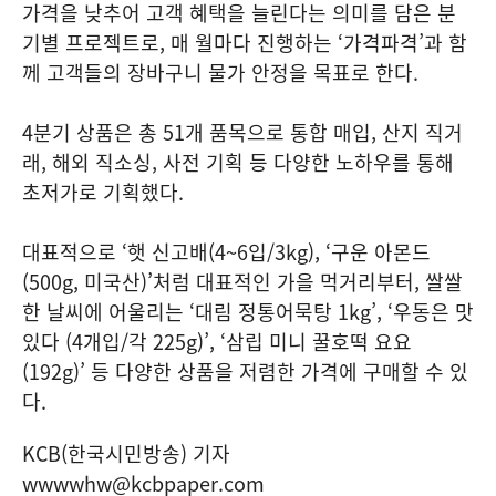
가격을 낮추어 고객 혜택을 늘린다는 의미를 담은 분
기별 프로젝트로, 매 월마다 진행하는 ‘가격파격’과 함
께 고객들의 장바구니 물가 안정을 목표로 한다.
4분기 상품은 총 51개 품목으로 통합 매입, 산지 직거
래, 해외 직소싱, 사전 기획 등 다양한 노하우를 통해
초저가로 기획했다.
대표적으로 ‘햇 신고배(4~6입/3kg), ‘구운 아몬드
(500g, 미국산)’처럼 대표적인 가을 먹거리부터, 쌀쌀
한 날씨에 어울리는 ‘대림 정통어묵탕 1kg’, ‘우동은 맛
있다 (4개입/각 225g)’, ‘삼립 미니 꿀호떡 요요
(192g)’ 등 다양한 상품을 저렴한 가격에 구매할 수 있
다.
KCB(한국시민방송) 기자
wwwwhw@kcbpaper.com