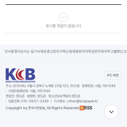
표시할 댓글이 없습니다
인사말
찾아오시는 길
기사제보
광고문의
구독신청
제휴문의
저작권문의
독자투고
불편신고
PC 버전
주소:
(01046) 서울시 강북구 노해로 23길 123, 502호
등록번호:
서울, 아01346
사업자등록번호:
서울, 아01346
편집인:
정도운
발행인:
정도운
청소년보호책임자:
정도운
대표전화:
010-5837-3346 ｜ 기사제보 : cthec@kcbpaper.kr
RSS
Copy
right by 한국시민방송,
All Rights Reserved.