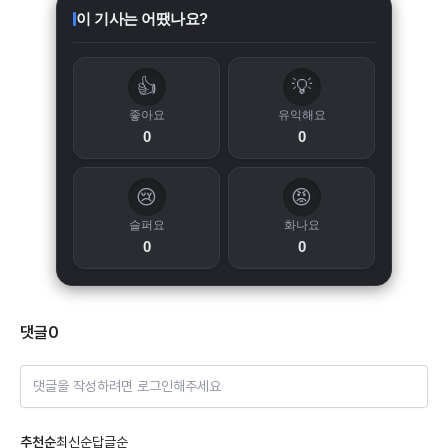
이 기사는 어땠나요?
👍
💡
좋아요
유익해요
0
0
😢
😡
슬퍼요
화나요
0
0
댓글
0
댓글을 작성하려면 로그인해주세요
추천순
최신순
답글순