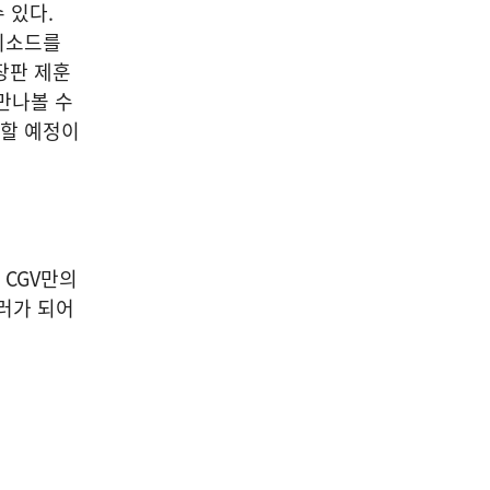
 있다.
에피소드를
장판 제훈
 만나볼 수
행할 예정이
 CGV만의
텔러가 되어