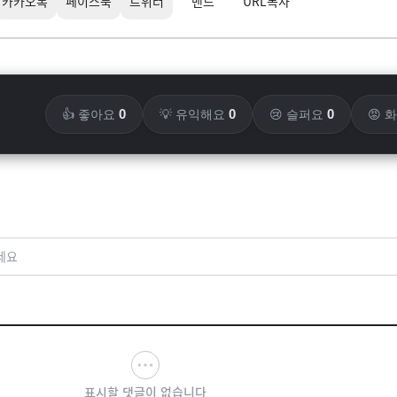
카카오톡
페이스북
트위터
밴드
URL복사
0
0
0
👍 좋아요
💡 유익해요
😢 슬퍼요
😡 
세요
표시할 댓글이 없습니다