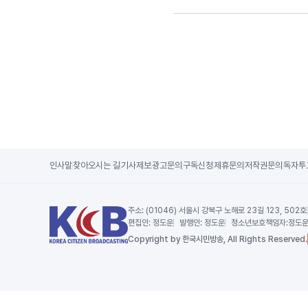
인사말
찾아오시는 길
기사제보
광고문의
구독신청
제휴문의
저작권문의
독자투
주소:
(01046) 서울시 강북구 노해로 23길 123, 502호
편집인:
정도운
발행인:
정도운
청소년보호책임자:
정도
Copy
right by 한국시민방송,
All Rights Reserved.