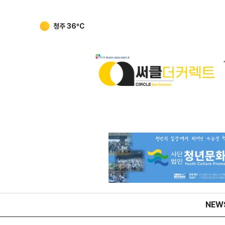
강릉
36
ºC
NEW