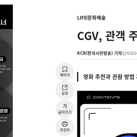
LIFE
문화예술
CGV, 관객 
KCB(한국시민방송) 기자
입력
202
북마크
영화 추천과 관람 방법 
공유
가
글자크기
프린트