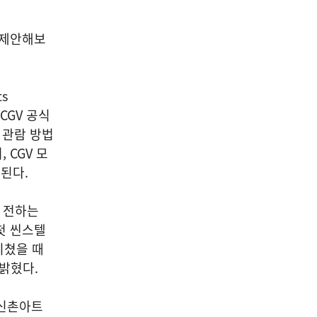
 제안해보
s
 CGV 공식
, 관람 방법
 CGV 모
된다.
이 전하는
첫 씬스텔
지쳤을 때
밝혔다.
 신촌아트