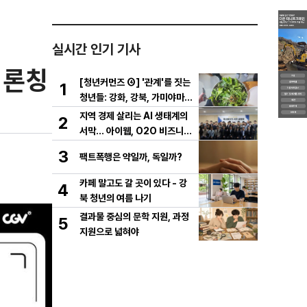
실시간 인기 기사
 론칭
[청년커먼즈 ④] '관계'를 짓는
1
청년들: 강화, 강북, 가미야마의
실험
지역 경제 살리는 AI 생태계의
2
서막... 아이웹, O2O 비즈니스
플랫폼 '동네꿀단지' 사전 설명
3
팩트폭행은 약일까, 독일까?
회 성료
카페 말고도 갈 곳이 있다 - 강
4
북 청년의 여름 나기
결과물 중심의 문학 지원, 과정
5
지원으로 넓혀야