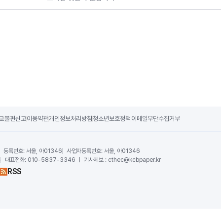
고
불편신고
이용약관
개인정보처리방침
청소년보호정책
이메일무단수집거부
등록번호:
서울, 아01346
사업자등록번호:
서울, 아01346
운
대표전화:
010-5837-3346 ｜ 기사제보 : cthec@kcbpaper.kr
RSS