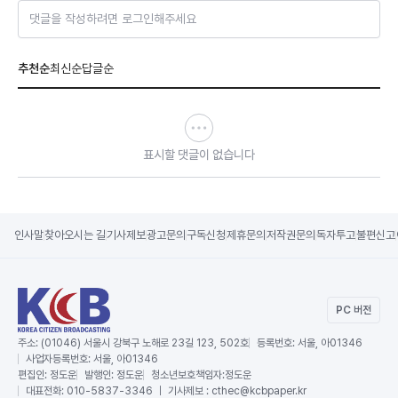
댓글을 작성하려면 로그인해주세요
추천순
최신순
답글순
표시할 댓글이 없습니다
인사말
찾아오시는 길
기사제보
광고문의
구독신청
제휴문의
저작권문의
독자투고
불편신고
PC 버전
주소:
(01046) 서울시 강북구 노해로 23길 123, 502호
등록번호:
서울, 아01346
사업자등록번호:
서울, 아01346
편집인:
정도운
발행인:
정도운
청소년보호책임자:
정도운
대표전화:
010-5837-3346 ｜ 기사제보 : cthec@kcbpaper.kr