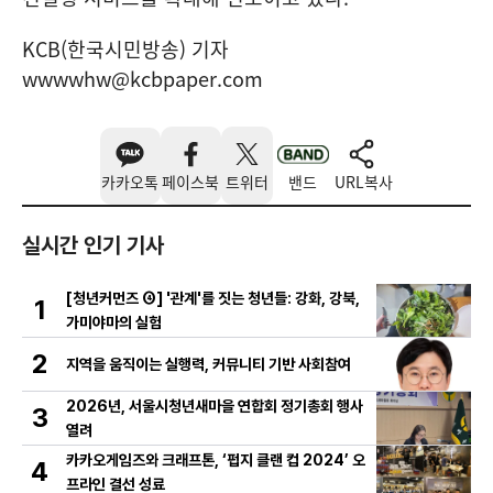
KCB(한국시민방송) 기자
wwwwhw@kcbpaper.com
카카오톡
페이스북
트위터
밴드
URL복사
실시간 인기 기사
[청년커먼즈 ④] '관계'를 짓는 청년들: 강화, 강북,
1
가미야마의 실험
2
지역을 움직이는 실행력, 커뮤니티 기반 사회참여
2026년, 서울시청년새마을 연합회 정기총회 행사
3
열려
카카오게임즈와 크래프톤, ‘펍지 클랜 컵 2024’ 오
4
프라인 결선 성료