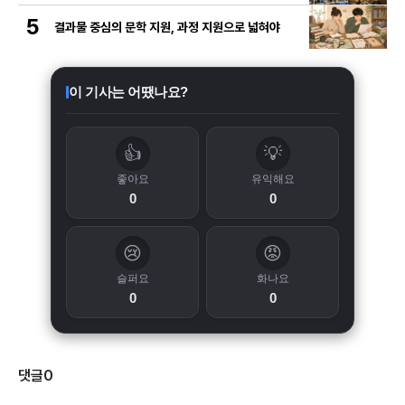
5
결과물 중심의 문학 지원, 과정 지원으로 넓혀야
이 기사는 어땠나요?
👍
💡
좋아요
유익해요
0
0
😢
😡
슬퍼요
화나요
0
0
댓글
0