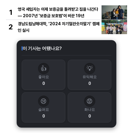
영국 세입자는 이제 보증금을 돌려받고 집을 나간다
1
— 2007년 '보증금 보호법'이 바꾼 19년
경남도립남해대학, ‘2024 자기혈관숫자알기’ 캠페
2
인 실시
이 기사는 어땠나요?
👍
💡
좋아요
유익해요
0
0
😢
😡
슬퍼요
화나요
0
0