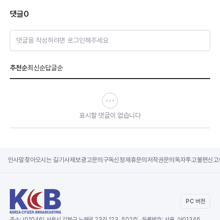
댓글
0
댓글을 작성하려면 로그인해주세요
추천순
최신순
답글순
표시할 댓글이 없습니다
인사말
찾아오시는 길
기사제보
광고문의
구독신청
제휴문의
저작권문의
독자투고
불편신고
PC 버전
주소:
(01046) 서울시 강북구 노해로 23길 123, 502호
등록번호:
서울, 아01346