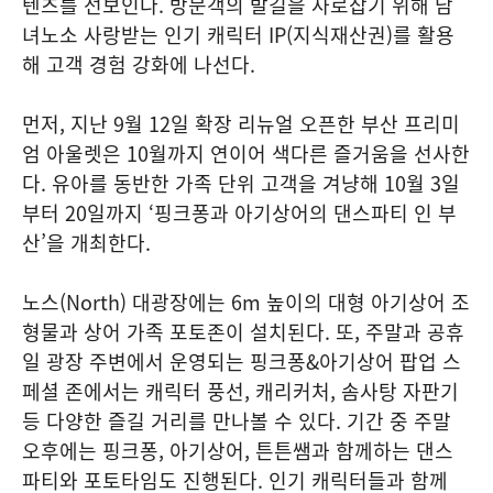
텐츠를 선보인다. 방문객의 발길을 사로잡기 위해 남
녀노소 사랑받는 인기 캐릭터 IP(지식재산권)를 활용
해 고객 경험 강화에 나선다.
먼저, 지난 9월 12일 확장 리뉴얼 오픈한 부산 프리미
엄 아울렛은 10월까지 연이어 색다른 즐거움을 선사한
다. 유아를 동반한 가족 단위 고객을 겨냥해 10월 3일
부터 20일까지 ‘핑크퐁과 아기상어의 댄스파티 인 부
산’을 개최한다.
노스(North) 대광장에는 6m 높이의 대형 아기상어 조
형물과 상어 가족 포토존이 설치된다. 또, 주말과 공휴
일 광장 주변에서 운영되는 핑크퐁&아기상어 팝업 스
페셜 존에서는 캐릭터 풍선, 캐리커처, 솜사탕 자판기
등 다양한 즐길 거리를 만나볼 수 있다. 기간 중 주말
오후에는 핑크퐁, 아기상어, 튼튼쌤과 함께하는 댄스
파티와 포토타임도 진행된다. 인기 캐릭터들과 함께