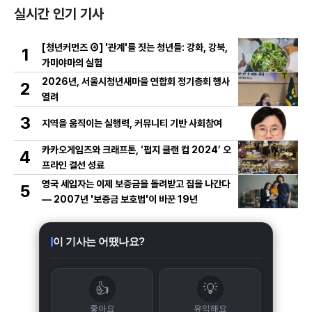
실시간 인기 기사
[청년커먼즈 ④] '관계'를 짓는 청년들: 강화, 강북,
1
가미야마의 실험
2026년, 서울시청년새마을 연합회 정기총회 행사
2
열려
3
지역을 움직이는 실행력, 커뮤니티 기반 사회참여
카카오게임즈와 크래프톤, ‘펍지 클랜 컵 2024’ 오
4
프라인 결선 성료
영국 세입자는 이제 보증금을 돌려받고 집을 나간다
5
— 2007년 '보증금 보호법'이 바꾼 19년
이 기사는 어땠나요?
👍
💡
좋아요
유익해요