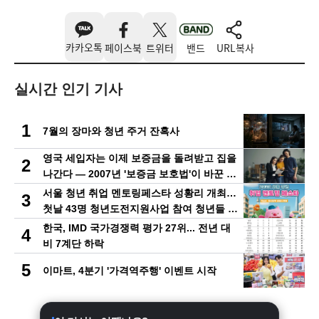
카카오톡
페이스북
트위터
밴드
URL복사
실시간 인기 기사
1
7월의 장마와 청년 주거 잔혹사
영국 세입자는 이제 보증금을 돌려받고 집을
2
나간다 — 2007년 '보증금 보호법'이 바꾼 19
년
서울 청년 취업 멘토링페스타 성황리 개최…
3
첫날 43명 청년도전지원사업 참여 청년들 현
장 방문
한국, IMD 국가경쟁력 평가 27위... 전년 대
4
비 7계단 하락
5
이마트, 4분기 '가격역주행' 이벤트 시작