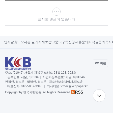
표시할 댓글이 없습니다
인사말
찾아오시는 길
기사제보
광고문의
구독신청
제휴문의
저작권문의
독자
PC 버전
주소:
(01046) 서울시 강북구 노해로 23길 123, 502호
등록번호:
서울, 아01346
사업자등록번호:
서울, 아01346
편집인:
정도운
발행인:
정도운
청소년보호책임자:
정도운
대표전화:
010-5837-3346 ｜ 기사제보 : cthec@kcbpaper.kr
RSS
Copy
right by 한국시민방송,
All Rights Reserved.