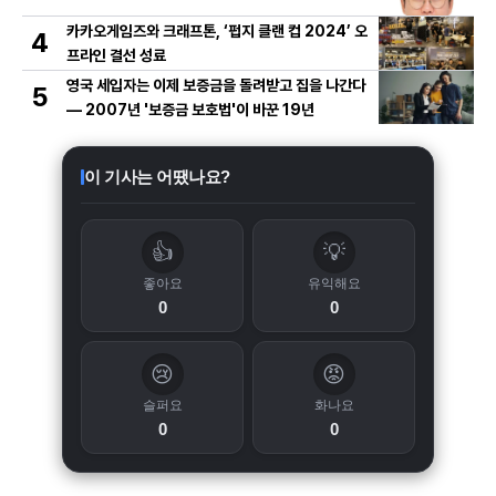
카카오게임즈와 크래프톤, ‘펍지 클랜 컵 2024’ 오
4
프라인 결선 성료
영국 세입자는 이제 보증금을 돌려받고 집을 나간다
5
— 2007년 '보증금 보호법'이 바꾼 19년
이 기사는 어땠나요?
👍
💡
좋아요
유익해요
0
0
😢
😡
슬퍼요
화나요
0
0