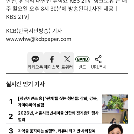
한편, 환희의 대반전 뮤직쇼 KBS 2TV ‘싱크로유’는 매
주 월요일 오후 8시 30분에 방송된다.[사진 제공｜
KBS 2TV]
KCB(한국시민방송) 기자
wwwwhw@kcbpaper.com
카카오톡
페이스북
트위터
밴드
URL복사
실시간 인기 기사
[청년커먼즈 ④] '관계'를 짓는 청년들: 강화, 강북,
1
가미야마의 실험
2026년, 서울시청년새마을 연합회 정기총회 행사
2
열려
3
지역을 움직이는 실행력, 커뮤니티 기반 사회참여