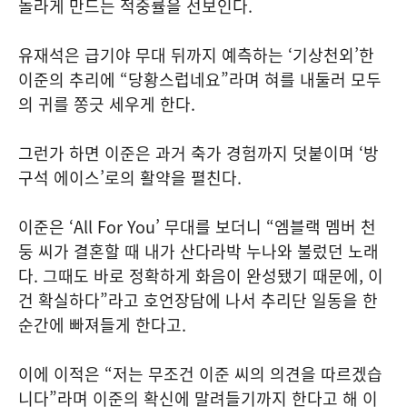
놀라게 만드는 적중률을 선보인다.
유재석은 급기야 무대 뒤까지 예측하는 ‘기상천외’한
이준의 추리에 “당황스럽네요”라며 혀를 내둘러 모두
의 귀를 쫑긋 세우게 한다.
그런가 하면 이준은 과거 축가 경험까지 덧붙이며 ‘방
구석 에이스’로의 활약을 펼친다.
이준은 ‘All For You’ 무대를 보더니 “엠블랙 멤버 천
둥 씨가 결혼할 때 내가 산다라박 누나와 불렀던 노래
다. 그때도 바로 정확하게 화음이 완성됐기 때문에, 이
건 확실하다”라고 호언장담에 나서 추리단 일동을 한
순간에 빠져들게 한다고.
이에 이적은 “저는 무조건 이준 씨의 의견을 따르겠습
니다”라며 이준의 확신에 말려들기까지 한다고 해 이