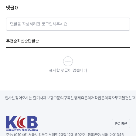
댓글
0
댓글을 작성하려면 로그인해주세요
추천순
최신순
답글순
표시할 댓글이 없습니다
인사말
찾아오시는 길
기사제보
광고문의
구독신청
제휴문의
저작권문의
독자투고
불편신고
PC 버전
주소:
(01046) 서울시 강북구 노해로 23길 123, 502호
등록번호:
서울, 아01346