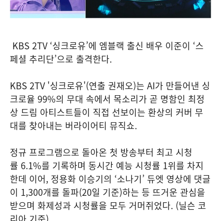
KBS 2TV ‘싱크로유’에 엠블랙 출신 배우 이준이 ‘스
페셜 추리단’으로 출격한다.
KBS 2TV '싱크로유'(연출 권재오)는 AI가 만들어낸 싱
크로율 99%의 무대 속에서 목소리가 곧 명함인 최정
상 드림 아티스트들이 직접 선보이는 환상의 커버 무
대를 찾아내는 버라이어티 뮤직쇼.
정규 프로그램으로 돌아온 첫 방송부터 최고 시청
률 6.1%를 기록하며 동시간 예능 시청률 1위를 차지
한데 이어, 정용화 이승기의 ‘소나기’ 듀엣 영상에 댓글
이 1,300개를 돌파(20일 기준)하는 등 뜨거운 관심을
받으며 화제성과 시청률을 모두 거머쥐었다. (닐슨 코
리아 기준)