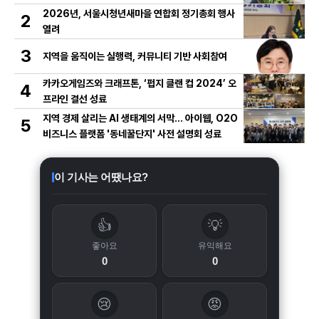
2026년, 서울시청년새마을 연합회 정기총회 행사
2
열려
3
지역을 움직이는 실행력, 커뮤니티 기반 사회참여
카카오게임즈와 크래프톤, ‘펍지 클랜 컵 2024’ 오
4
프라인 결선 성료
지역 경제 살리는 AI 생태계의 서막... 아이웹, O2O
5
비즈니스 플랫폼 '동네꿀단지' 사전 설명회 성료
이 기사는 어땠나요?
👍
💡
좋아요
유익해요
0
0
😢
😡