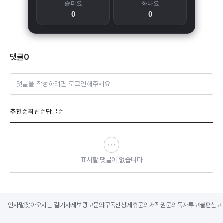
슬퍼요
화나요
0
0
댓글
0
댓글을 작성하려면 로그인해주세요
추천순
최신순
답글순
표시할 댓글이 없습니다
인사말
찾아오시는 길
기사제보
광고문의
구독신청
제휴문의
저작권문의
독자투고
불편신고