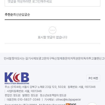
댓글을 작성하려면 로그인해주세요
추천순
최신순
답글순
표시할 댓글이 없습니다
인사말
찾아오시는 길
기사제보
광고문의
구독신청
제휴문의
저작권문의
독자투고
불편신고
PC 버전
주소:
(01046) 서울시 강북구 노해로 23길 123, 502호
등록번호:
서울, 아01346
사업자등록번호:
서울, 아01346
편집인:
정도운
발행인:
정도운
청소년보호책임자:
정도운
대표전화:
010-5837-3346 ｜ 기사제보 : cthec@kcbpaper.kr