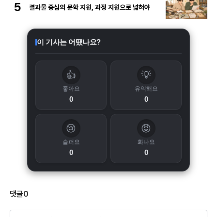
5
결과물 중심의 문학 지원, 과정 지원으로 넓혀야
이 기사는 어땠나요?
👍
💡
좋아요
유익해요
0
0
😢
😡
슬퍼요
화나요
0
0
댓글
0