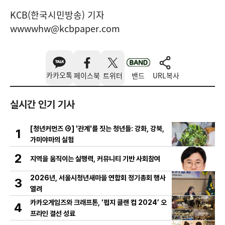
KCB(한국시민방송) 기자
wwwwhw@kcbpaper.com
카카오톡
페이스북
트위터
밴드
URL복사
실시간 인기 기사
[청년커먼즈 ④] '관계'를 짓는 청년들: 강화, 강북,
1
가미야마의 실험
2
지역을 움직이는 실행력, 커뮤니티 기반 사회참여
2026년, 서울시청년새마을 연합회 정기총회 행사
3
열려
카카오게임즈와 크래프톤, ‘펍지 클랜 컵 2024’ 오
4
프라인 결선 성료