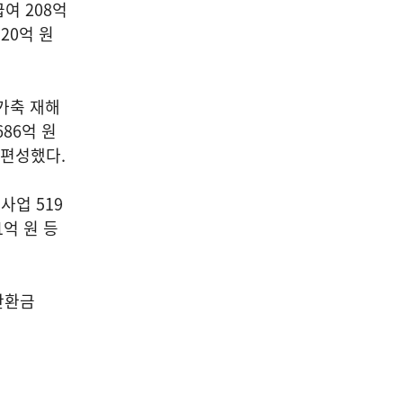
여 208억
20억 원
가축 재해
686억 원
 편성했다.
사업 519
1억 원 등
반환금