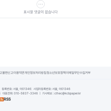
표시할 댓글이 없습니다
고
불편신고
이용약관
개인정보처리방침
청소년보호정책
이메일무단수집거부
등록번호:
서울, 아01346
사업자등록번호:
서울, 아01346
운
대표전화:
010-5837-3346 ｜ 기사제보 : cthec@kcbpaper.kr
RSS