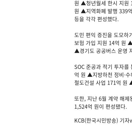
원 ▲청년월세 한시 지원 
원 ▲지역화폐 발행 339억
등을 각각 편성했다.
도민 편익 증진을 도모하기
보험 가입 지원 14억 원 
▲경기도 공공버스 운영 지
SOC 준공과 적기 투자를
억 원 ▲지방하천 정비·수해
철도건설 사업 171억 원
또한, 지난 6월 계약 해
1,524억 원이 편성됐다.
KCB(한국시민방송) 기자