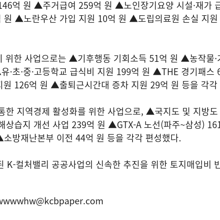
146억 원 ▲주거급여 259억 원 ▲노인장기요양 시설·재가 급
 원 ▲노란우산 가입 지원 10억 원 ▲도립의료원 손실 지원 
 위한 사업으로는 ▲기후행동 기회소득 51억 원 ▲농작물·
▲유·초·중·고등학교 급식비 지원 199억 원 ▲THE 경기패스 
원 126억 원 ▲출퇴근시간대 증차 지원 29억 원 등을 각각
 통한 지역경제 활성화를 위한 사업으로, ▲국지도 및 지방도 
상습지 개선 사업 239억 원 ▲GTX-A 노선(파주~삼성) 16
 ▲소방재난본부 이전 44억 원 등을 각각 편성했다.
제된 K-컬처밸리 공공사업의 신속한 추진을 위한 토지매입비 
wwwwhw@kcbpaper.com