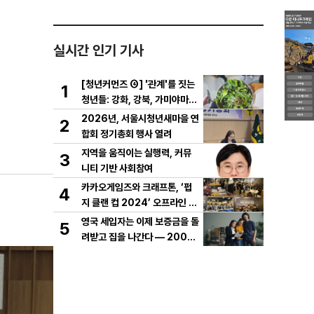
실시간 인기 기사
[청년커먼즈 ④] '관계'를 짓는
1
청년들: 강화, 강북, 가미야마의
실험
2026년, 서울시청년새마을 연
2
합회 정기총회 행사 열려
지역을 움직이는 실행력, 커뮤
3
니티 기반 사회참여
카카오게임즈와 크래프톤, ‘펍
4
지 클랜 컵 2024’ 오프라인 결
선 성료
영국 세입자는 이제 보증금을 돌
5
려받고 집을 나간다 — 2007
년 '보증금 보호법'이 바꾼 19
년