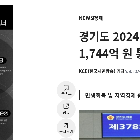
NEWS
경제
경기도 202
1,744억 원
KCB(한국시민방송) 기자
입력
202
북마크
민생회복 및 지역경제 
공유
가
글자크기