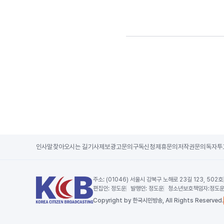
인사말
찾아오시는 길
기사제보
광고문의
구독신청
제휴문의
저작권문의
독자투
주소:
(01046) 서울시 강북구 노해로 23길 123, 502호
편집인:
정도운
발행인:
정도운
청소년보호책임자:
정도
Copy
right by 한국시민방송,
All Rights Reserved.