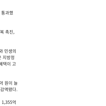
를 통과했
회복 촉진,
와 민생의
운 지방정
혜택이 고
억 원이 늘
이 감액됐다.
1,355억