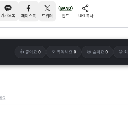
카카오톡
페이스북
트위터
밴드
URL복사
0
0
0
👍 좋아요
💡 유익해요
😢 슬퍼요
😡 
세요