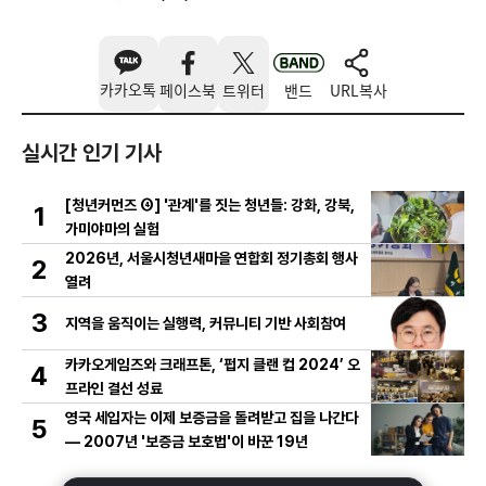
카카오톡
페이스북
트위터
밴드
URL복사
실시간 인기 기사
[청년커먼즈 ④] '관계'를 짓는 청년들: 강화, 강북,
1
가미야마의 실험
2026년, 서울시청년새마을 연합회 정기총회 행사
2
열려
3
지역을 움직이는 실행력, 커뮤니티 기반 사회참여
카카오게임즈와 크래프톤, ‘펍지 클랜 컵 2024’ 오
4
프라인 결선 성료
영국 세입자는 이제 보증금을 돌려받고 집을 나간다
5
— 2007년 '보증금 보호법'이 바꾼 19년