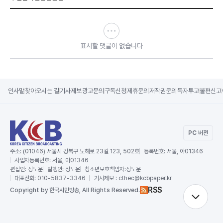
표시할 댓글이 없습니다
인사말
찾아오시는 길
기사제보
광고문의
구독신청
제휴문의
저작권문의
독자투고
불편신고
PC 버전
주소:
(01046) 서울시 강북구 노해로 23길 123, 502호
등록번호:
서울, 아01346
사업자등록번호:
서울, 아01346
편집인:
정도운
발행인:
정도운
청소년보호책임자:
정도운
대표전화:
010-5837-3346 ｜ 기사제보 : cthec@kcbpaper.kr
RSS
Copy
right by 한국시민방송,
All Rights Reserved.