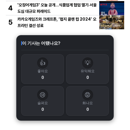
'오징어게임3' 오늘 공개…식품업계 협업 열기·서울
4
도심 대규모 퍼레이드
카카오게임즈와 크래프톤, ‘펍지 클랜 컵 2024’ 오
5
프라인 결선 성료
이 기사는 어땠나요?
👍
💡
좋아요
유익해요
0
0
😢
😡
슬퍼요
화나요
0
0