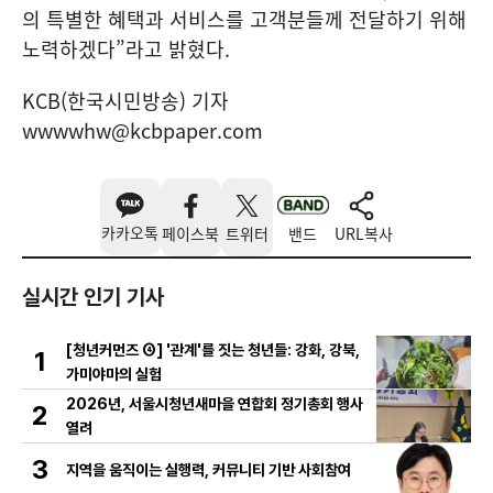
의 특별한 혜택과 서비스를 고객분들께 전달하기 위해
노력하겠다”라고 밝혔다.
KCB(한국시민방송) 기자
wwwwhw@kcbpaper.com
카카오톡
페이스북
트위터
밴드
URL복사
실시간 인기 기사
[청년커먼즈 ④] '관계'를 짓는 청년들: 강화, 강북,
1
가미야마의 실험
2026년, 서울시청년새마을 연합회 정기총회 행사
2
열려
3
지역을 움직이는 실행력, 커뮤니티 기반 사회참여