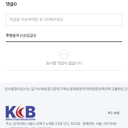
댓글
0
댓글을 작성하려면 로그인해주세요
추천순
최신순
답글순
표시할 댓글이 없습니다
인사말
찾아오시는 길
기사제보
광고문의
구독신청
제휴문의
저작권문의
독자투고
불편신고
PC 버전
주소:
(01046) 서울시 강북구 노해로 23길 123, 502호
등록번호:
서울, 아01346