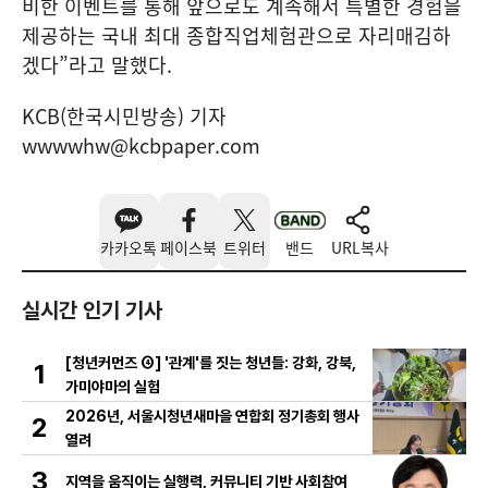
비한 이벤트를 통해 앞으로도 계속해서 특별한 경험을
제공하는 국내 최대 종합직업체험관으로 자리매김하
겠다”라고 말했다.
KCB(한국시민방송) 기자
wwwwhw@kcbpaper.com
카카오톡
페이스북
트위터
밴드
URL복사
실시간 인기 기사
[청년커먼즈 ④] '관계'를 짓는 청년들: 강화, 강북,
1
가미야마의 실험
2026년, 서울시청년새마을 연합회 정기총회 행사
2
열려
3
지역을 움직이는 실행력, 커뮤니티 기반 사회참여