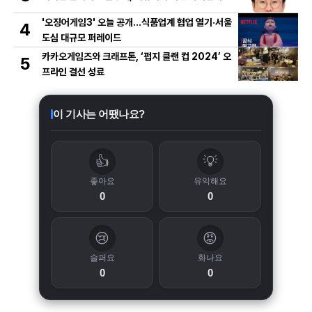
'오징어게임3' 오늘 공개…식품업계 협업 열기·서울
4
도심 대규모 퍼레이드
카카오게임즈와 크래프톤, ‘펍지 클랜 컵 2024’ 오
5
프라인 결선 성료
이 기사는 어땠나요?
👍
💡
좋아요
유익해요
0
0
😢
😡
슬퍼요
화나요
0
0