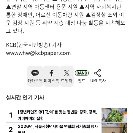
▲연말 지역 아동센터 용품 지원 ▲지역 사회복지관
통한 장애인, 어르신 이동차량 지원 ▲김장철 소외 이
웃 김장 지원 등 취약 계층 대상 나눔 활동을 지속해오
고 있다.
KCB(한국시민방송) 기자
wwwwhw@kcbpaper.com
카카오톡
페이스북
트위터
밴드
URL복사
실시간 인기 기사
[청년커먼즈 ④] '관계'를 짓는 청년들: 강화, 강북,
1
가미야마의 실험
2026년, 서울시청년새마을 연합회 정기총회 행사
2