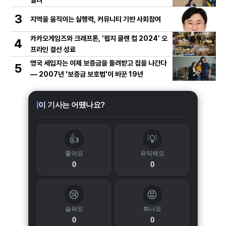
열려
3
지역을 움직이는 실행력, 커뮤니티 기반 사회참여
카카오게임즈와 크래프톤, ‘펍지 클랜 컵 2024’ 오
4
프라인 결선 성료
영국 세입자는 이제 보증금을 돌려받고 집을 나간다
5
— 2007년 '보증금 보호법'이 바꾼 19년
이 기사는 어땠나요?
👍
💡
좋아요
유익해요
0
0
😢
😡
슬퍼요
화나요
0
0