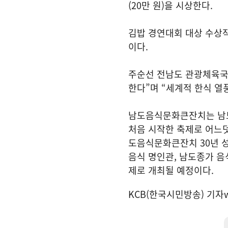
(20만 원)을 시상한다.
김밥 경연대회 대상 수상
이다.
주순선 전남도 관광체육국
한다”며 “세계적 한식 열
남도음식문화큰잔치는 남도
처음 시작한 축제로 어느덧
도음식문화큰잔치 30년 
음식 명인관, 남도종가 음
제로 개최될 예정이다.
KCB(한국시민방송) 기자