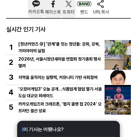
카카오톡
페이스북
트위터
밴드
URL복사
실시간 인기 기사
[청년커먼즈 ④] '관계'를 짓는 청년들: 강화, 강북,
1
가미야마의 실험
2026년, 서울시청년새마을 연합회 정기총회 행사
2
열려
3
지역을 움직이는 실행력, 커뮤니티 기반 사회참여
'오징어게임3' 오늘 공개…식품업계 협업 열기·서울
4
도심 대규모 퍼레이드
카카오게임즈와 크래프톤, ‘펍지 클랜 컵 2024’ 오
5
프라인 결선 성료
이 기사는 어땠나요?