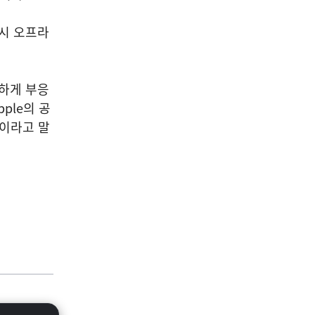
시 오프라
속하게 부응
ple의 공
”이라고 말