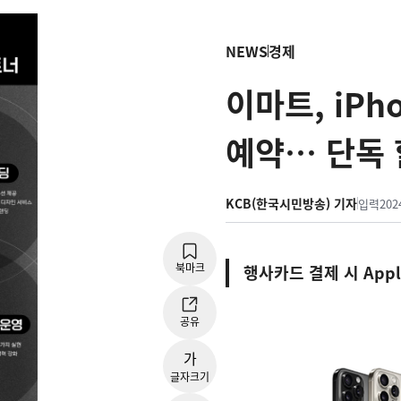
NEWS
경제
이마트, iPho
예약… 단독 
KCB(한국시민방송) 기자
입력
202
북마크
행사카드 결제 시 App
공유
가
글자크기