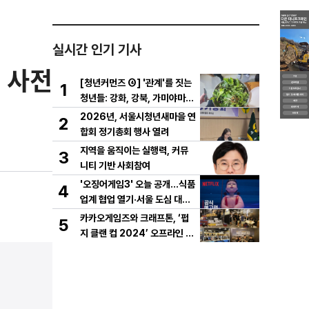
실시간 인기 기사
0 사전
[청년커먼즈 ④] '관계'를 짓는
1
청년들: 강화, 강북, 가미야마의
실험
2026년, 서울시청년새마을 연
2
합회 정기총회 행사 열려
지역을 움직이는 실행력, 커뮤
3
니티 기반 사회참여
'오징어게임3' 오늘 공개…식품
4
업계 협업 열기·서울 도심 대규
모 퍼레이드
카카오게임즈와 크래프톤, ‘펍
5
지 클랜 컵 2024’ 오프라인 결
선 성료