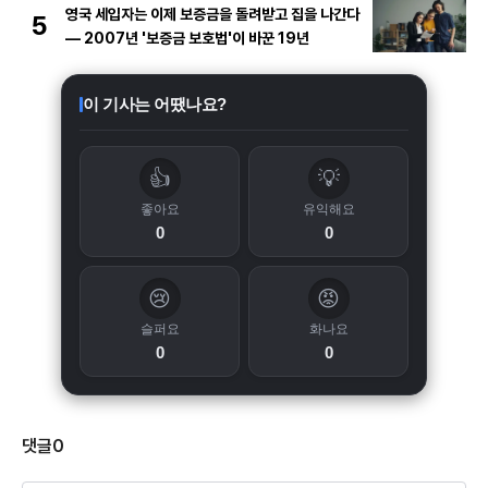
영국 세입자는 이제 보증금을 돌려받고 집을 나간다
5
— 2007년 '보증금 보호법'이 바꾼 19년
이 기사는 어땠나요?
👍
💡
좋아요
유익해요
0
0
😢
😡
슬퍼요
화나요
0
0
댓글
0