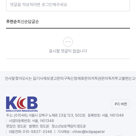
댓글을 작성하려면 로그인해주세요
추천순
최신순
답글순
표시할 댓글이 없습니다
인사말
찾아오시는 길
기사제보
광고문의
구독신청
제휴문의
저작권문의
독자투고
불편신고
PC 버전
주소:
(01046) 서울시 강북구 노해로 23길 123, 502호
등록번호:
서울, 아01346
사업자등록번호:
서울, 아01346
편집인:
정도운
발행인:
정도운
청소년보호책임자:
정도운
대표전화:
010-5837-3346 ｜ 기사제보 : cthec@kcbpaper.kr