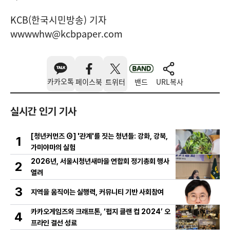
KCB(한국시민방송) 기자
wwwwhw@kcbpaper.com
카카오톡
페이스북
트위터
밴드
URL복사
실시간 인기 기사
[청년커먼즈 ④] '관계'를 짓는 청년들: 강화, 강북,
1
가미야마의 실험
2026년, 서울시청년새마을 연합회 정기총회 행사
2
열려
3
지역을 움직이는 실행력, 커뮤니티 기반 사회참여
카카오게임즈와 크래프톤, ‘펍지 클랜 컵 2024’ 오
4
프라인 결선 성료