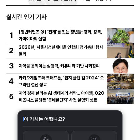
실시간 인기 기사
[청년커먼즈 ④] '관계'를 짓는 청년들: 강화, 강북,
1
가미야마의 실험
2026년, 서울시청년새마을 연합회 정기총회 행사
2
열려
3
지역을 움직이는 실행력, 커뮤니티 기반 사회참여
카카오게임즈와 크래프톤, ‘펍지 클랜 컵 2024’ 오
4
프라인 결선 성료
지역 경제 살리는 AI 생태계의 서막... 아이웹, O2O
5
비즈니스 플랫폼 '동네꿀단지' 사전 설명회 성료
이 기사는 어땠나요?