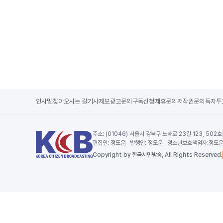
인사말
찾아오시는 길
기사제보
광고문의
구독신청
제휴문의
저작권문의
독자투
주소:
(01046) 서울시 강북구 노해로 23길 123, 502호
편집인:
정도운
발행인:
정도운
청소년보호책임자:
정도
Copy
right by 한국시민방송,
All Rights Reserved.