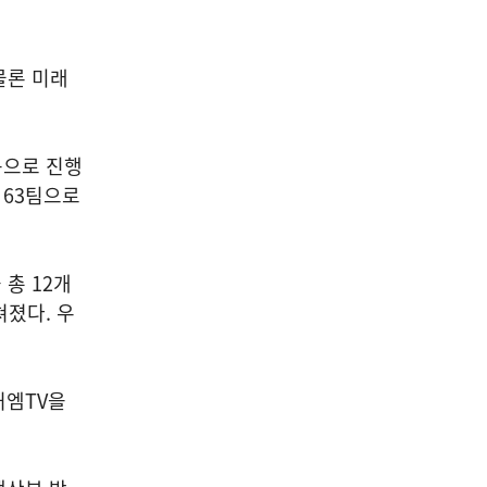
 물론 미래
목으로 진행
 63팀으로
총 12개
쳐졌다. 우
처엠TV을