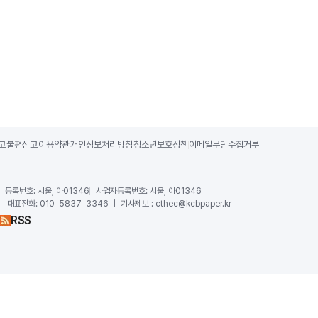
고
불편신고
이용약관
개인정보처리방침
청소년보호정책
이메일무단수집거부
등록번호:
서울, 아01346
사업자등록번호:
서울, 아01346
운
대표전화:
010-5837-3346 ｜ 기사제보 : cthec@kcbpaper.kr
RSS