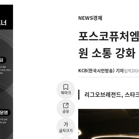
NEWS
경제
포스코퓨처엠,
원 소통 강화
KCB(한국시민방송) 기자
입력
202
북마크
리그오브레전드, 스타크래
공유
가
글자크기