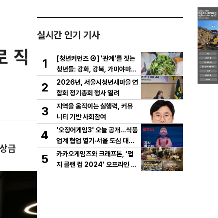
실시간 인기 기사
로 직
[청년커먼즈 ④] '관계'를 짓는
1
청년들: 강화, 강북, 가미야마의
실험
2026년, 서울시청년새마을 연
2
합회 정기총회 행사 열려
지역을 움직이는 실행력, 커뮤
3
니티 기반 사회참여
'오징어게임3' 오늘 공개…식품
4
업계 협업 열기·서울 도심 대규
 상금
모 퍼레이드
카카오게임즈와 크래프톤, ‘펍
5
지 클랜 컵 2024’ 오프라인 결
선 성료