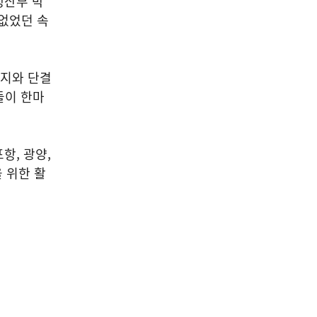
생산부 박
 없었던 속
지와 단결
들이 한마
항, 광양,
 위한 활