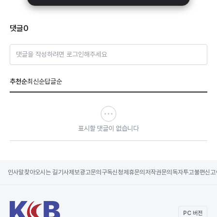
댓글
0
댓글을 작성하려면 로그인해주세요
추천순
최신순
답글순
표시할 댓글이 없습니다
인사말
찾아오시는 길
기사제보
광고문의
구독신청
제휴문의
저작권문의
독자투고
불편신고
PC 버전