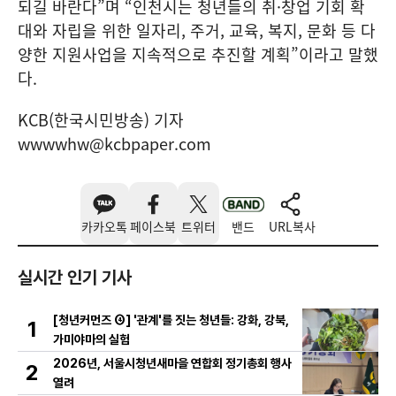
되길 바란다”며 “인천시는 청년들의 취·창업 기회 확
대와 자립을 위한 일자리, 주거, 교육, 복지, 문화 등 다
양한 지원사업을 지속적으로 추진할 계획”이라고 말했
다.
KCB(한국시민방송) 기자
wwwwhw@kcbpaper.com
카카오톡
페이스북
트위터
밴드
URL복사
실시간 인기 기사
[청년커먼즈 ④] '관계'를 짓는 청년들: 강화, 강북,
1
가미야마의 실험
2026년, 서울시청년새마을 연합회 정기총회 행사
2
열려