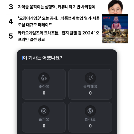
3
지역을 움직이는 실행력, 커뮤니티 기반 사회참여
'오징어게임3' 오늘 공개…식품업계 협업 열기·서울
4
도심 대규모 퍼레이드
카카오게임즈와 크래프톤, ‘펍지 클랜 컵 2024’ 오
5
프라인 결선 성료
이 기사는 어땠나요?
👍
💡
좋아요
유익해요
0
0
😢
😡
슬퍼요
화나요
0
0