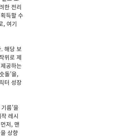
화려한 전리
 획득할 수
로, 여기
. 해당 보
무작위로 제
을 제공하는
숫돌’을,
캐릭터 성장
 기름’을
제작 레시
먼저, 맨
율을 상향