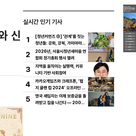
실시간 인기 기사
와 신
[청년커먼즈 ④] '관계'를 짓는
1
청년들: 강화, 강북, 가미야마의
실험
2026년, 서울시청년새마을 연
2
합회 정기총회 행사 열려
지역을 움직이는 실행력, 커뮤
3
니티 기반 사회참여
카카오게임즈와 크래프톤, ‘펍
4
지 클랜 컵 2024’ 오프라인 결
선 성료
영국 세입자는 이제 보증금을 돌
5
려받고 집을 나간다 — 2007
년 '보증금 보호법'이 바꾼 19
년