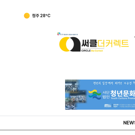
강릉
25.7
ºC
NEW