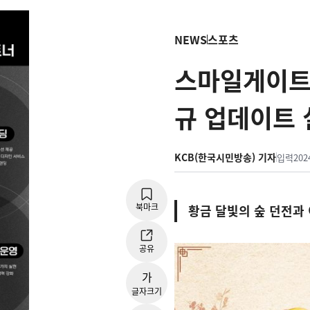
NEWS
스포츠
스마일게이트 
규 업데이트 
KCB(한국시민방송) 기자
입력
202
북마크
황금 달빛의 숲 던전과 
공유
가
글자크기